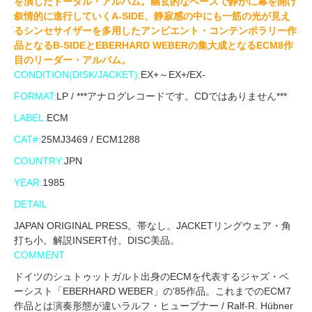
を演じたトータル・アルバム。幽玄的なベースで静かに幕を開け
叙情的に進行していくA-SIDE、静寂感の中にも一筋の光が見え
るシンセサイザーを多用したアンビエント・コンテンポラリー作
品となるB-SIDEとEBERHARD WEBERの集大成となるECM8作
目のリーダー・アルバム。
CONDITION(DISK/JACKET):
EX+～EX+/EX-
FORMAT:
LP / ***アナログレコードです。CDではありません***
LABEL:
ECM
CAT#:
25MJ3469 / ECM1288
COUNTRY:
JPN
YEAR:
1985
DETAIL
JAPAN ORIGINAL PRESS。帯なし。JACKETリングウェア・角
打ち小。解説INSERT付。DISC美品。
COMMENT
ドイツのシュトゥットガルト出身のECMを代表するジャズ・ベ
ーシスト「EBERHARD WEBER」の'85作品。これまでのECM7
作品とは演奏形態が違いラルフ・ヒューブナー / Ralf-R. Hübner