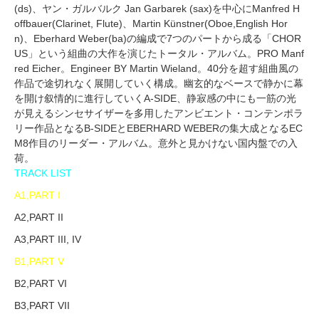
(ds)、ヤン・ガルバルク Jan Garbarek (sax)を中心にManfred H
offbauer(Clarinet, Flute)、Martin Künstner(Oboe,English Hor
n)、Eberhard Weber(ba)の編成で7つのパートから成る「CHOR
US」という組曲の大作を演じたトータル・アルバム。PRO Manf
red Eicher。Engineer BY Martin Wieland。40分を超す組曲風の
作品で途切れなく展開していく構成。幽玄的なベースで静かに幕
を開け叙情的に進行していくA-SIDE、静寂感の中にも一筋の光
が見えるシンセサイザーを多用したアンビエント・コンテンポラ
リー作品となるB-SIDEとEBERHARD WEBERの集大成となるEC
M8作目のリーダー・アルバム。意外と見かけない国内盤での入
荷。
TRACK LIST
A1,PART I
A2,PART II
A3,PART III, IV
B1,PART V
B2,PART VI
B3,PART VII