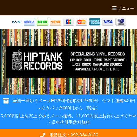
メニュー
全国一律ゆうメールEP290円定形外LP660円、ヤマト運輸540円
～ゆうパック600円から（税込）
5,000円以上お買上でゆうメール無料、11,000円以上お買い上げでヤマ
ト送料代引手数料無料
電話注文：092-834-8150