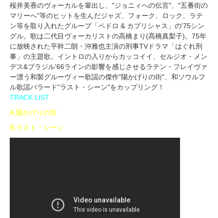
桜井美香のヴォーカルを輩出し、"ジョニィへの伝言"、"五番街の
マリーへ"等のヒットを生んだジャズ、フォーク、ロック、ラテ
ン等を取り入れたグループ「ペドロ & カプリシャス」の'75シン
グル。歌は二代目ヴォーカリストの高橋まり(髙橋真梨子)。75年
に放映された平幹二朗・沖雅也主演の刑事TVドラマ「はぐれ刑
事」の主題歌。イントロの入りからカッコイイ、セルジオ・メン
デス&ブラジル'66ラインの影響を感じさせるラテン・フレイヴァ
ー漂う和製グルーヴィー歌謡の傑作"陽かげりの街"、和ソウルフ
ル歌謡バラード"ラスト・シーン"をカップリング！
TRACK LIST
A,陽かげりの街
B,ラスト・シーン