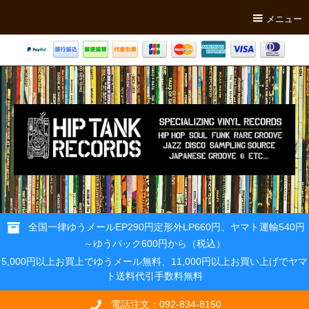
メニュー
全国一律ゆうメールEP290円定形外LP660円、ヤマト運輸540円
～ゆうパック600円から（税込）
5,000円以上お買上でゆうメール無料、11,000円以上お買い上げでヤマ
ト送料代引手数料無料
電話注文：092-834-8150