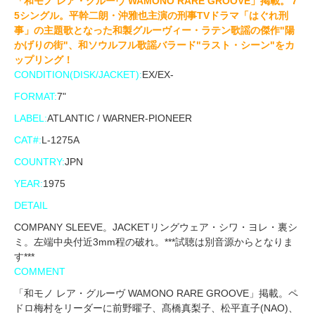
「和モノ レア・グルーヴ WAMONO RARE GROOVE」掲載。'7
5シングル。平幹二朗・沖雅也主演の刑事TVドラマ「はぐれ刑
事」の主題歌となった和製グルーヴィー・ラテン歌謡の傑作"陽
かげりの街"、和ソウルフル歌謡バラード"ラスト・シーン"をカ
ップリング！
CONDITION(DISK/JACKET):
EX/EX-
FORMAT:
7"
LABEL:
ATLANTIC / WARNER-PIONEER
CAT#:
L-1275A
COUNTRY:
JPN
YEAR:
1975
DETAIL
COMPANY SLEEVE。JACKETリングウェア・シワ・ヨレ・裏シ
ミ。左端中央付近3mm程の破れ。***試聴は別音源からとなりま
す***
COMMENT
「和モノ レア・グルーヴ WAMONO RARE GROOVE」掲載。ペ
ドロ梅村をリーダーに前野曜子、髙橋真梨子、松平直子(NAO)、