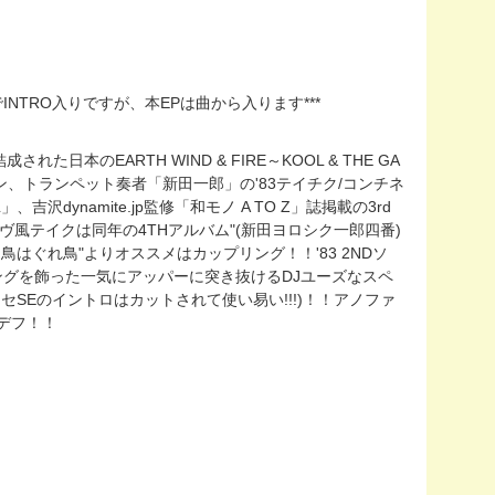
IONでINTRO入りですが、本EPは曲から入ります***
本のEARTH WIND & FIRE～KOOL & THE GA
ン、トランペット奏者「新田一郎」の'83テイチク/コンチネ
」、吉沢dynamite.jp監修「和モノ A TO Z」誌掲載の3rd
ライヴ風テイクは同年の4THアルバム"(新田ヨロシク一郎四番)
鳥はぐれ鳥"よりオススメはカップリング！！'83 2NDソ
プニングを飾った一気にアッパーに突き抜けるDJユーズなスペ
ンセSEのイントロはカットされて使い易い!!!)！！アノファ
デフ！！