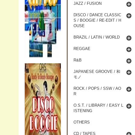
JAZZ / FUSION
DISCO / DANCE CLASSIC
S / BOOGIE / RE-EDIT / H
OUSE
BRAZIL / LATIN / WORLD
REGGAE
R&B
JAPANESE GROOVE / 和
モノ
ROCK / POPS / SSW / AO
R
O.S.T. / LIBRARY / EASY L
ISTENING
OTHERS
CD / TAPES