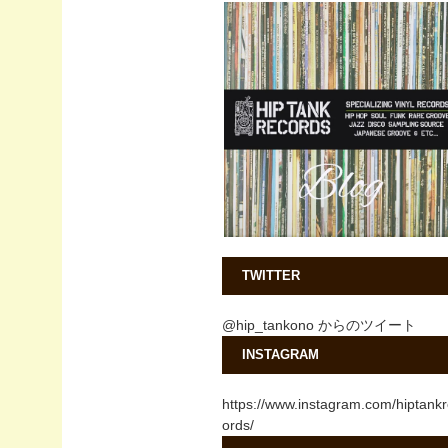
TWITTER
@hip_tankono からのツイート
INSTAGRAM
https://www.instagram.com/hiptank
ords/