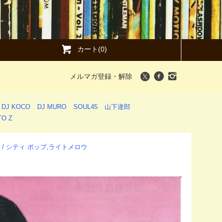
カート(0)
メルマガ登録・解除
DJ KOCO
DJ MURO
SOUL45
山下達郎
O Z
LOW / シティ ポップ,ライトメロウ