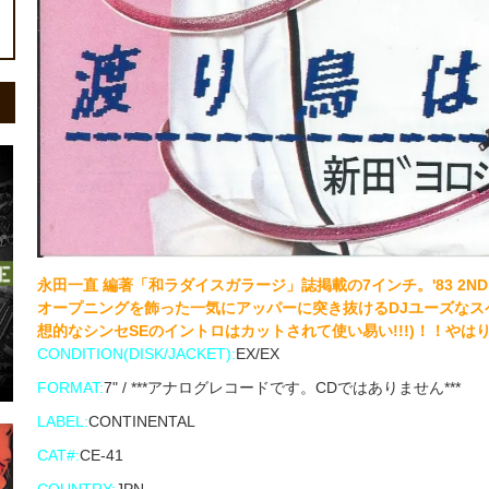
永田一直 編著「和ラダイスガラージ」誌掲載の7インチ。'83 2NDソ
オープニングを飾った一気にアッパーに突き抜けるDJユーズなスペー
想的なシンセSEのイントロはカットされて使い易い!!!)！！やは
CONDITION(DISK/JACKET):
EX/EX
FORMAT:
7" / ***アナログレコードです。CDではありません***
LABEL:
CONTINENTAL
CAT#:
CE-41