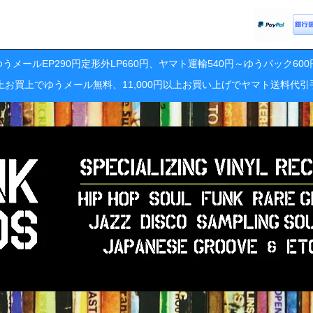
うメールEP290円定形外LP660円、ヤマト運輸540円～ゆうパック60
円以上お買上でゆうメール無料、11,000円以上お買い上げでヤマト送料代