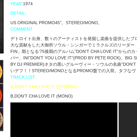
YEAR:
1974
DETAIL
US ORIGINAL PROMO45"。STEREO/MONO。
COMMENT
デトロイト出身、数々のアーティストを発掘し楽曲を提供したプロ
大な貢献をした大御所ソウル・シンガーでミラクルズのリーダー「SMOK
FIN」期となる'75後期のアルバム"DON'T CHA LOVE IT"から
バー、INI"DON'T YOU LOVE IT"(PROD BY PETE ROCK)、BIG 
BY DJ PREMIER)ネタの黒いグルーヴィー・ソウルの名曲"DON'T
いデフ！！STEREO/MONOとなるPROMO盤での入荷。タフな
TRACK LIST
A,DON'T CHA LOVE IT (STEREO)
B,DON'T CHA LOVE IT (MONO)