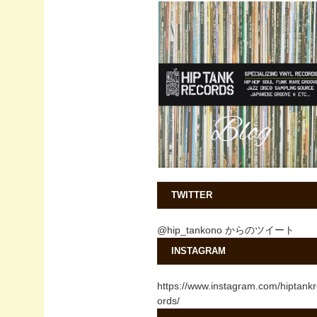
TWITTER
@hip_tankono からのツイート
INSTAGRAM
https://www.instagram.com/hiptank
ords/