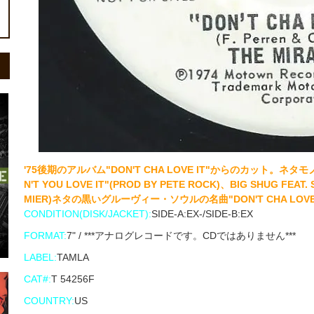
'75後期のアルバム"DON'T CHA LOVE IT"からのカット。ネタモノ
N'T YOU LOVE IT"(PROD BY PETE ROCK)、BIG SHUG FEAT
MIER)ネタの黒いグルーヴィー・ソウルの名曲"DON'T CHA LOVE
CONDITION(DISK/JACKET):
SIDE-A:EX-/SIDE-B:EX
FORMAT:
7" / ***アナログレコードです。CDではありません***
LABEL:
TAMLA
CAT#:
T 54256F
COUNTRY:
US