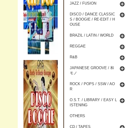
JAZZ / FUSION
DISCO / DANCE CLASSIC
S / BOOGIE / RE-EDIT / H
OUSE
BRAZIL / LATIN / WORLD
REGGAE
R&B
JAPANESE GROOVE / 和
モノ
ROCK / POPS / SSW / AO
R
O.S.T. / LIBRARY / EASY L
ISTENING
OTHERS
CD / TAPES