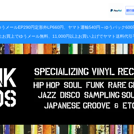
うメールEP290円定形外LP660円、ヤマト運輸540円～ゆうパック60
円以上お買上でゆうメール無料、11,000円以上お買い上げでヤマト送料代