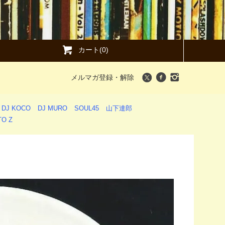
カート(0)
メルマガ登録・解除
DJ KOCO
DJ MURO
SOUL45
山下達郎
O Z