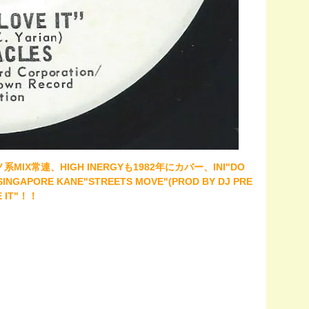
系MIX常連、HIGH INERGYも1982年にカバー、INI"DO
. SINGAPORE KANE"STREETS MOVE"(PROD BY DJ PRE
 IT"！！