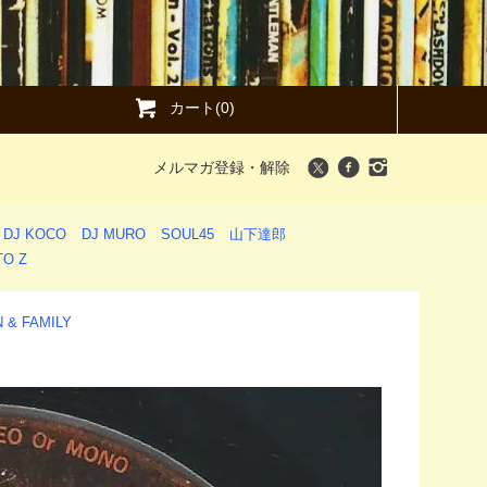
カート(0)
メルマガ登録・解除
DJ KOCO
DJ MURO
SOUL45
山下達郎
O Z
 & FAMILY