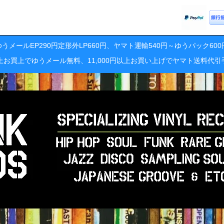
うメールEP290円定形外LP660円、ヤマト運輸540円～ゆうパック60
円以上お買上でゆうメール無料、11,000円以上お買い上げでヤマト送料代