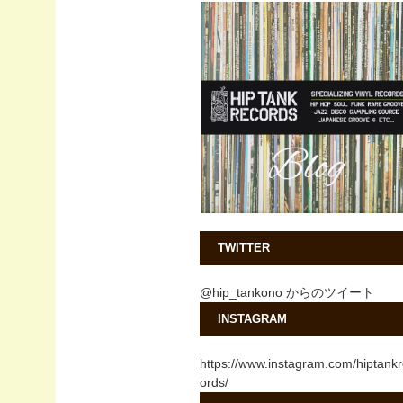
TWITTER
@hip_tankono からのツイート
INSTAGRAM
https://www.instagram.com/hiptank
ords/