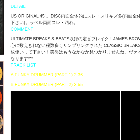
DETAIL
US ORIGINAL 45"。DISC両面全体的にスレ・スリキズ多
下さい)。ラベル両面スレ・汚れ。
COMMENT
ULTIMATE BREAKS & BEATS収録の定番ブレイク！JAM
心に数えきれない程数多くサンプリングされた CLASSIC BREAK
枚使いして下さい！美盤はもうなかなか見つかりませんね。ヴァイナ
なります***
TRACK LIST
A,FUNKY DRUMMER (PART 1) 2:36
B,FUNKY DRUMMER (PART 2) 2:55