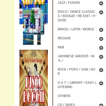
JAZZ / FUSION
DISCO / DANCE CLASSIC
S / BOOGIE / RE-EDIT / H
OUSE
BRAZIL / LATIN / WORLD
REGGAE
R&B
JAPANESE GROOVE / 和
モノ
ROCK / POPS / SSW / AO
R
O.S.T. / LIBRARY / EASY L
ISTENING
OTHERS
CD / TAPES