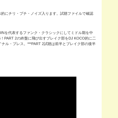
(両面全体的にチリ・プチ・ノイズ入ります。試聴ファイルで確認
ES BROWNを代表するファンク・クラシックにしてミドル期を中
S！PART 2の終盤に飛び出すブレイク部をDJ KOCO的に二
ル・プレス。***PART 2試聴は前半とブレイク部の後半