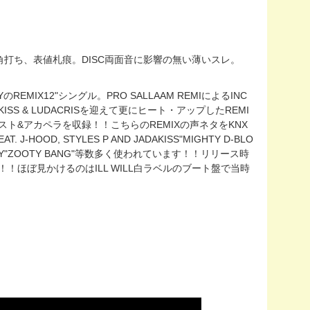
ア・スレ・角打ち、表値札痕。DISC両面音に影響の無い薄いスレ。
YのREMIX12"シングル。PRO SALLAAM REMIによるINC
AKISS & LUDACRISを迎えて更にヒート・アップしたREMI
スト&アカペラを収録！！こちらのREMIXの声ネタをKNX
AT. J-HOOD, STYLES P AND JADAKISS"MIGHTY D-BLO
STA BUNDY"ZOOTY BANG"等数多く使われています！！リリース時
！！ほぼ見かけるのはILL WILL白ラベルのブート盤で当時