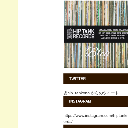
TWITTER
@hip_tankono からのツイート
INSTAGRAM
https://www.instagram.com/hiptank
ords/