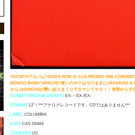
'02の6THアルバム"GOD'S SON"からUS PROMO ONLYのREMI
BONGO BAND"APACHE"使いのオケはそのままにJADAKISS
からJADAKISSが勢いありまくりでカマシてマス！！当時から
CONDITION(DISK/JACKET):
EX-～EX-/EX-
FORMAT:
12" / ***アナログレコードです。CDではありません***
LABEL:
COLUMBIA
CAT#:
CAS 59484
COUNTRY:
US