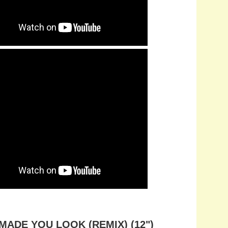
MADE YOU LOOK (REMIX) (12")