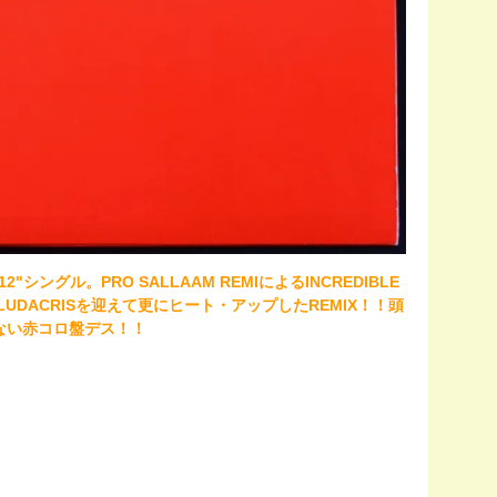
X12"シングル。PRO SALLAAM REMIによるINCREDIBLE
 & LUDACRISを迎えて更にヒート・アップしたREMIX！！頭
少ない赤コロ盤デス！！