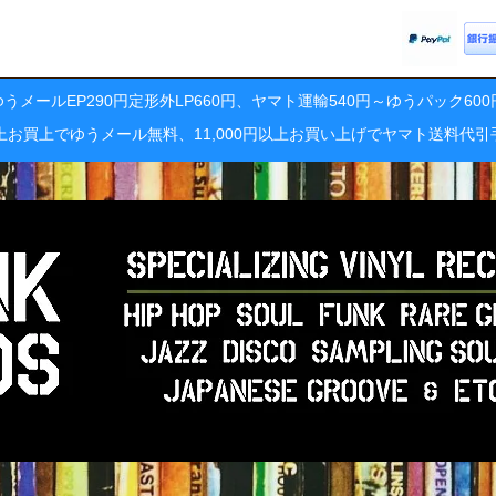
うメールEP290円定形外LP660円、ヤマト運輸540円～ゆうパック60
円以上お買上でゆうメール無料、11,000円以上お買い上げでヤマト送料代