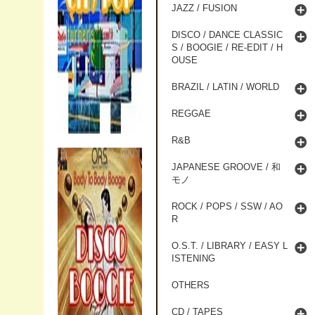
JAZZ / FUSION
DISCO / DANCE CLASSIC
S / BOOGIE / RE-EDIT / H
OUSE
BRAZIL / LATIN / WORLD
REGGAE
R&B
JAPANESE GROOVE / 和
モノ
ROCK / POPS / SSW / AO
R
O.S.T. / LIBRARY / EASY L
ISTENING
OTHERS
CD / TAPES