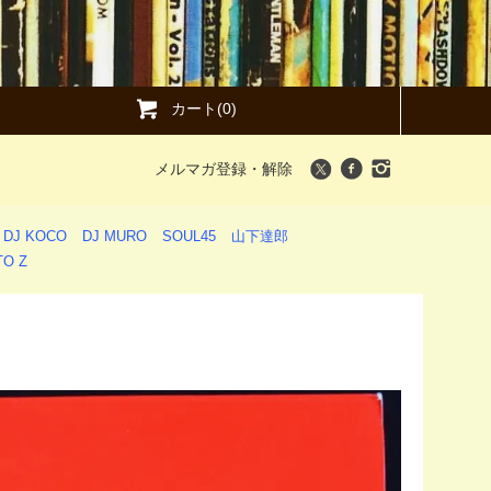
カート(0)
メルマガ登録・解除
DJ KOCO
DJ MURO
SOUL45
山下達郎
O Z