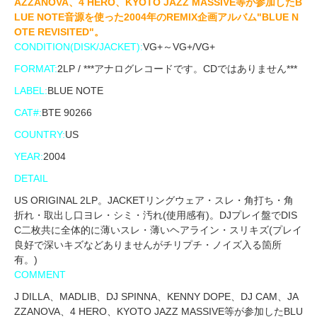
AZZANOVA、4 HERO、KYOTO JAZZ MASSIVE等が参加したB
LUE NOTE音源を使った2004年のREMIX企画アルバム"BLUE N
OTE REVISITED"。
CONDITION(DISK/JACKET):
VG+～VG+/VG+
FORMAT:
2LP / ***アナログレコードです。CDではありません***
LABEL:
BLUE NOTE
CAT#:
BTE 90266
COUNTRY:
US
YEAR:
2004
DETAIL
US ORIGINAL 2LP。JACKETリングウェア・スレ・角打ち・角
折れ・取出し口ヨレ・シミ・汚れ(使用感有)。DJプレイ盤でDIS
C二枚共に全体的に薄いスレ・薄いヘアライン・スリキズ(プレイ
良好で深いキズなどありませんがチリプチ・ノイズ入る箇所
有。)
COMMENT
J DILLA、MADLIB、DJ SPINNA、KENNY DOPE、DJ CAM、JA
ZZANOVA、4 HERO、KYOTO JAZZ MASSIVE等が参加したBLU