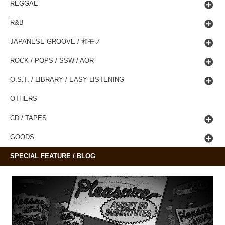
REGGAE
R&B
JAPANESE GROOVE / 和モノ
ROCK / POPS / SSW / AOR
O.S.T. / LIBRARY / EASY LISTENING
OTHERS
CD / TAPES
GOODS
SPECIAL FEATURE / BLOG