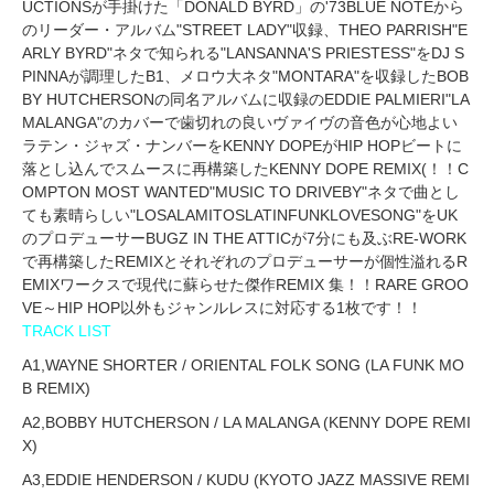
UCTIONSが手掛けた「DONALD BYRD」の'73BLUE NOTEから
のリーダー・アルバム"STREET LADY"収録、THEO PARRISH"E
ARLY BYRD"ネタで知られる"LANSANNA'S PRIESTESS"をDJ S
PINNAが調理したB1、メロウ大ネタ"MONTARA"を収録したBOB
BY HUTCHERSONの同名アルバムに収録のEDDIE PALMIERI"LA
MALANGA"のカバーで歯切れの良いヴァイヴの音色が心地よい
ラテン・ジャズ・ナンバーをKENNY DOPEがHIP HOPビートに
落とし込んでスムースに再構築したKENNY DOPE REMIX(！！C
OMPTON MOST WANTED"MUSIC TO DRIVEBY"ネタで曲とし
ても素晴らしい"LOSALAMITOSLATINFUNKLOVESONG"をUK
のプロデューサーBUGZ IN THE ATTICが7分にも及ぶRE-WORK
で再構築したREMIXとそれぞれのプロデューサーが個性溢れるR
EMIXワークスで現代に蘇らせた傑作REMIX 集！！RARE GROO
VE～HIP HOP以外もジャンルレスに対応する1枚です！！
TRACK LIST
A1,WAYNE SHORTER / ORIENTAL FOLK SONG (LA FUNK MO
B REMIX)
A2,BOBBY HUTCHERSON / LA MALANGA (KENNY DOPE REMI
X)
A3,EDDIE HENDERSON / KUDU (KYOTO JAZZ MASSIVE REMI