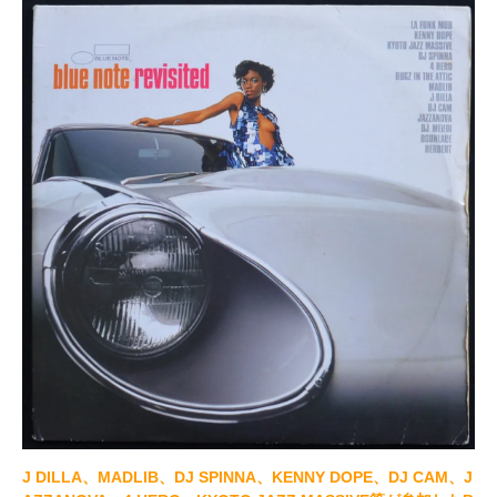
J DILLA、MADLIB、DJ SPINNA、KENNY DOPE、DJ CAM、J