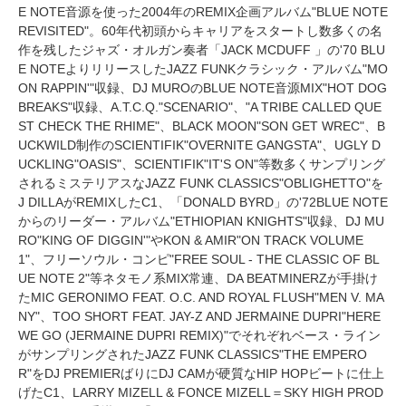
E NOTE音源を使った2004年のREMIX企画アルバム"BLUE NOTE
REVISITED"。60年代初頭からキャリアをスタートし数多くの名
作を残したジャズ・オルガン奏者「JACK MCDUFF 」の'70 BLU
E NOTEよりリリースしたJAZZ FUNKクラシック・アルバム"MO
ON RAPPIN'"収録、DJ MUROのBLUE NOTE音源MIX"HOT DOG
BREAKS"収録、A.T.C.Q."SCENARIO"、"A TRIBE CALLED QUE
ST CHECK THE RHIME"、BLACK MOON"SON GET WREC"、B
UCKWILD制作のSCIENTIFIK"OVERNITE GANGSTA"、UGLY D
UCKLING"OASIS"、SCIENTIFIK"IT'S ON"等数多くサンプリング
されるミステリアスなJAZZ FUNK CLASSICS"OBLIGHETTO"を
J DILLAがREMIXしたC1、「DONALD BYRD」の'72BLUE NOTE
からのリーダー・アルバム"ETHIOPIAN KNIGHTS"収録、DJ MU
RO"KING OF DIGGIN'"やKON & AMIR"ON TRACK VOLUME
1"、フリーソウル・コンピ"FREE SOUL - THE CLASSIC OF BL
UE NOTE 2"等ネタモノ系MIX常連、DA BEATMINERZが手掛け
たMIC GERONIMO FEAT. O.C. AND ROYAL FLUSH"MEN V. MA
NY"、TOO SHORT FEAT. JAY-Z AND JERMAINE DUPRI"HERE
WE GO (JERMAINE DUPRI REMIX)"でそれぞれベース・ライン
がサンプリングされたJAZZ FUNK CLASSICS"THE EMPERO
R"をDJ PREMIERばりにDJ CAMが硬質なHIP HOPビートに仕上
げたC1、LARRY MIZELL & FONCE MIZELL＝SKY HIGH PROD