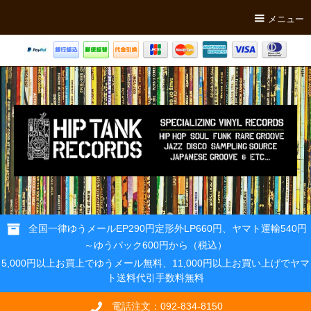
メニュー
全国一律ゆうメールEP290円定形外LP660円、ヤマト運輸540円
～ゆうパック600円から（税込）
5,000円以上お買上でゆうメール無料、11,000円以上お買い上げでヤマ
ト送料代引手数料無料
電話注文：092-834-8150