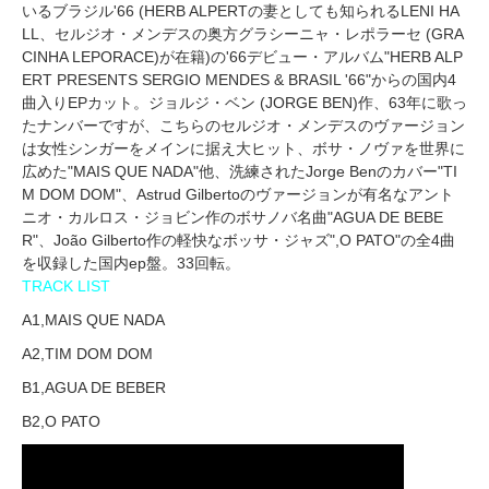
いるブラジル'66 (HERB ALPERTの妻としても知られるLENI HA
LL、セルジオ・メンデスの奥方グラシーニャ・レポラーセ (GRA
CINHA LEPORACE)が在籍)の'66デビュー・アルバム"HERB ALP
ERT PRESENTS SERGIO MENDES & BRASIL '66"からの国内4
曲入りEPカット。ジョルジ・ベン (JORGE BEN)作、63年に歌っ
たナンバーですが、こちらのセルジオ・メンデスのヴァージョン
は女性シンガーをメインに据え大ヒット、ボサ・ノヴァを世界に
広めた"MAIS QUE NADA"他、洗練されたJorge Benのカバー"TI
M DOM DOM"、Astrud Gilbertoのヴァージョンが有名なアント
ニオ・カルロス・ジョビン作のボサノバ名曲"AGUA DE BEBE
R"、João Gilberto作の軽快なボッサ・ジャズ",O PATO"の全4曲
を収録した国内ep盤。33回転。
TRACK LIST
A1,MAIS QUE NADA
A2,TIM DOM DOM
B1,AGUA DE BEBER
B2,O PATO