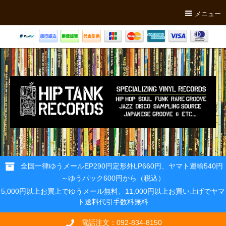
メニュー
全国一律ゆうメールEP290円定形外LP660円、ヤマト運輸540円
～ゆうパック600円から（税込）
5,000円以上お買上でゆうメール無料、11,000円以上お買い上げでヤマ
ト送料代引手数料無料
電話注文：092-834-8150