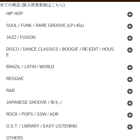
全ての商品 (新入荷更新順はこちら)
HIP HOP
SOUL / FUNK / RARE GROOVE (LP+45s)
JAZZ / FUSION
DISCO / DANCE CLASSICS / BOOGIE / RE-EDIT / HOUS
E
BRAZIL / LATIN / WORLD
REGGAE
R&B
JAPANESE GROOVE / 和モノ
ROCK / POPS / SSW / AOR
O.S.T. / LIBRARY / EASY LISTENING
OTHERS