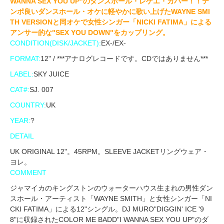
WANNA SEX YOU UP"のダンスホール・レゲエ・カバー！！テ
ンポ良いダンスホール・オケに軽やかに歌い上げたWAYNE SMI
TH VERSIONと同オケで女性シンガー「NICKI FATIMA」による
アンサー的な"SEX YOU DOWN"をカップリング。
CONDITION(DISK/JACKET):
EX-/EX-
FORMAT:
12" / ***アナログレコードです。CDではありません***
LABEL:
SKY JUICE
CAT#:
SJ. 007
COUNTRY:
UK
YEAR:
?
DETAIL
UK ORIGINAL 12"。45RPM。SLEEVE JACKETリングウェア・
ヨレ。
COMMENT
ジャマイカのキングストンのウォーターハウス生まれの男性ダン
スホール・アーティスト「WAYNE SMITH」と女性シンガー「NI
CKI FATIMA」による12"シングル。DJ MURO"DIGGIN' ICE '9
8"に収録されたCOLOR ME BADD"I WANNA SEX YOU UP"のダ