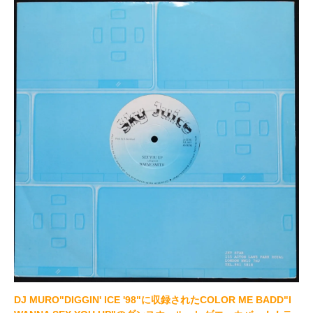
DJ MURO"DIGGIN' ICE '98"に収録されたCOLOR ME BADD"I