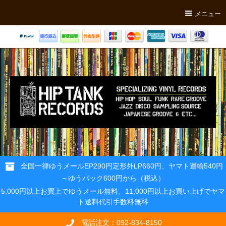
メニュー
全国一律ゆうメールEP290円定形外LP660円、ヤマト運輸540円
～ゆうパック600円から（税込）
5,000円以上お買上でゆうメール無料、11,000円以上お買い上げでヤマ
ト送料代引手数料無料
電話注文：092-834-8150