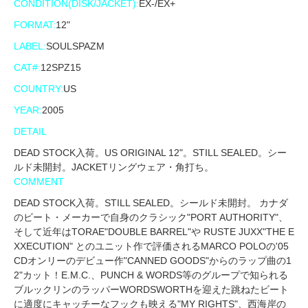
CONDITION(DISK/JACKET):
EX-/EX+
FORMAT:
12"
LABEL:
SOULSPAZM
CAT#:
12SPZ15
COUNTRY:
US
YEAR:
2005
DETAIL
DEAD STOCK入荷。US ORIGINAL 12"。STILL SEALED。シー
ルド未開封。JACKETリングウェア・角打ち。
COMMENT
DEAD STOCK入荷。STILL SEALED。シールド未開封。 カナダ
のビート・メーカーで自身のクラシック"PORT AUTHORITY"、
そして近年はTORAE"DOUBLE BARREL"や RUSTE JUXX"THE E
XXECUTION" とのユニット作で評価されるMARCO POLOの'05
CDオンリーのデビュー作"CANNED GOODS"からのラップ曲の1
2"カット！E.M.C.、PUNCH & WORDS等のグループで知られる
ブルックリンのラッパーWORDSWORTHを迎えた跳ねたビート
に適度にキャッチーなフックも映える"MY RIGHTS"、西海岸の