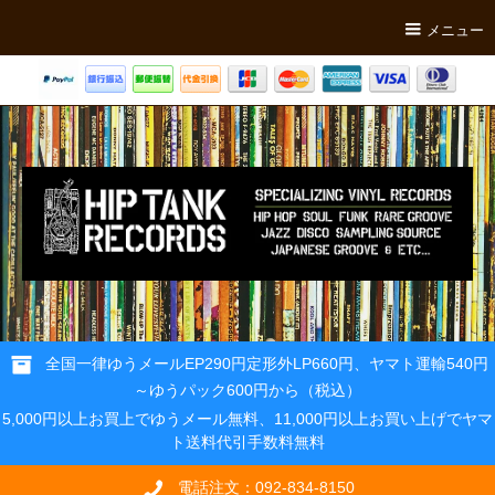
メニュー
全国一律ゆうメールEP290円定形外LP660円、ヤマト運輸540円
～ゆうパック600円から（税込）
5,000円以上お買上でゆうメール無料、11,000円以上お買い上げでヤマ
ト送料代引手数料無料
電話注文：092-834-8150