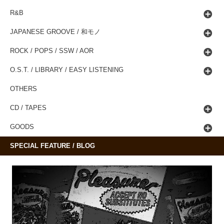
R&B
JAPANESE GROOVE / 和モノ
ROCK / POPS / SSW / AOR
O.S.T. / LIBRARY / EASY LISTENING
OTHERS
CD / TAPES
GOODS
SPECIAL FEATURE / BLOG