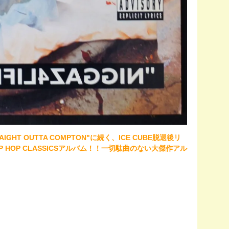
AIGHT OUTTA COMPTON"に続く、ICE CUBE脱退後リ
 HOP CLASSICSアルバム！！一切駄曲のない大傑作アル