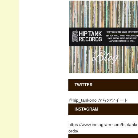
TWITTER
@hip_tankono からのツイート
INSTAGRAM
https://www.instagram.com/hiptank
ords/