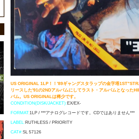
US ORIGINAL 1LP！！'89ギャングスタラップの金字塔1ST"STR
リースした'91の2NDアルバムにしてラスト・アルバムとなったHIP
バム。US ORIGINALは稀少です。
CONDITION(DISK/JACKET):
EX/EX-
FORMAT:
1LP / ***アナログレコードです。CDではありません***
LABEL:
RUTHLESS / PRIORITY
CAT#:
SL 57126