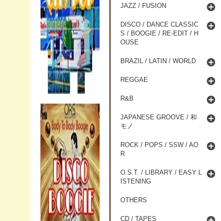
JAZZ / FUSION
DISCO / DANCE CLASSIC
S / BOOGIE / RE-EDIT / H
OUSE
BRAZIL / LATIN / WORLD
REGGAE
R&B
JAPANESE GROOVE / 和
モノ
ROCK / POPS / SSW / AO
R
O.S.T. / LIBRARY / EASY L
ISTENING
OTHERS
CD / TAPES