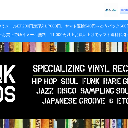
うメールEP290円定形外LP660円、ヤマト運輸540円～ゆうパック60
円以上お買上でゆうメール無料、11,000円以上お買い上げでヤマト送料代