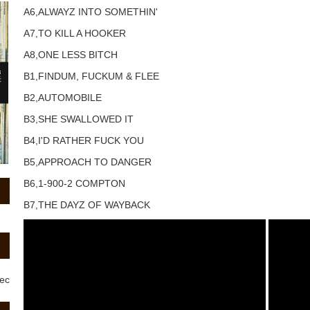
A6,ALWAYZ INTO SOMETHIN'
A7,TO KILL A HOOKER
A8,ONE LESS BITCH
B1,FINDUM, FUCKUM & FLEE
B2,AUTOMOBILE
B3,SHE SWALLOWED IT
B4,I'D RATHER FUCK YOU
B5,APPROACH TO DANGER
B6,1-900-2 COMPTON
B7,THE DAYZ OF WAYBACK
rec