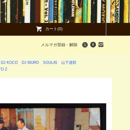
カート(0)
メルマガ登録・解除
DJ KOCO
DJ MURO
SOUL45
山下達郎
O Z