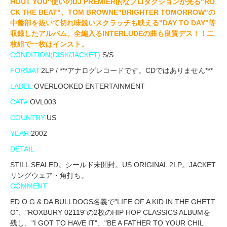
HOUT YOU"使いのDJ PREMIER的なプロダクションが光る"RO
CK THE BEAT"、TOM BROWNE"BRIGHTER TOMORROW"の
中盤部を抜いて切れ味鋭いスクラッチも映える"DAY TO DAY"等
収録したアルバム。全編入るINTERLUDEの曲も良質デス！！二
枚組で一枚はインスト。
CONDITION(DISK/JACKET):
S/S
FORMAT:
2LP / ***アナログレコードです。CDではありません***
LABEL:
OVERLOOKED ENTERTAINMENT
CAT#:
OVL003
COUNTRY:
US
YEAR:
2002
DETAIL
STILL SEALED。シールド未開封。US ORIGINAL 2LP。JACKET
リングウェア・角打ち。
COMMENT
ED O.G & DA BULLDOGS名義で"LIFE OF A KID IN THE GHETT
O"、"ROXBURY 02119"の2枚のHIP HOP CLASSICS ALBUMを
残し、"I GOT TO HAVE IT"、"BE A FATHER TO YOUR CHIL