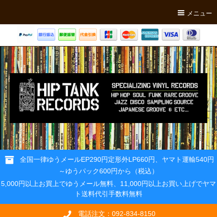
メニュー
全国一律ゆうメールEP290円定形外LP660円、ヤマト運輸540円
～ゆうパック600円から（税込）
5,000円以上お買上でゆうメール無料、11,000円以上お買い上げでヤマ
ト送料代引手数料無料
電話注文：092-834-8150