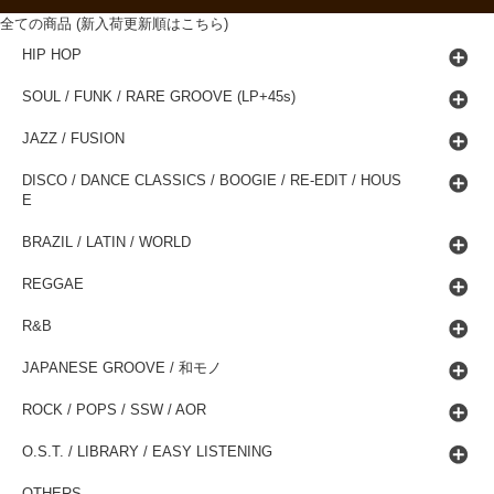
全ての商品 (新入荷更新順はこちら)
HIP HOP
SOUL / FUNK / RARE GROOVE (LP+45s)
JAZZ / FUSION
DISCO / DANCE CLASSICS / BOOGIE / RE-EDIT / HOUS
E
BRAZIL / LATIN / WORLD
REGGAE
R&B
JAPANESE GROOVE / 和モノ
ROCK / POPS / SSW / AOR
O.S.T. / LIBRARY / EASY LISTENING
OTHERS