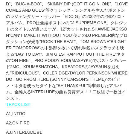
D"、"BUG-A-BOO"、"SKINNY DIP (GOT IT GOIN' ON)"、"LOVE
COMES AND GOES"等クラシック・シングルを生んだボストン
のレジェンダリー・ラッパー「EDO.G」の2002年の2NDソロ・
アルバム。PROは全編ボストンのDJ SUPREME ONE。クレジッ
トのタイトルが違いますが、12"カットされたSHAWNE JACKSO
N"CAN'T MAKE IT WITHOUT YOU"使いのDJ PREMIER的なプロ
ダクションが光る"ROCK THE BEAT"、TOM BROWNE"BRIGHT
ER TOMORROW"の中盤部を抜いて切れ味鋭いスクラッチも映
える"DAY TO DAY"、JIM GILSTRAP"PUT OUT THE FIRE"ネタ
の"ON FIRE"、PRO RODDY ROD(MASPYKE)でボストンのハー
ド2MC、KRUMBSNATCHA、KREATORSのJAYSAUNを迎え
た"RIDICULOUS"、COLERIDGE-TAYLOR PERKINSON"WHERE
DO I GO FROM HERE (SONNY CARSON'S THEME)"のピア
ノ・ネタを使ったタイトな"BE THANKFUL"等収録したアルバ
ム。全編入るINTERLUDEの曲も良質デス！！二枚組で一枚はイ
ンスト。
TRACK LIST
A1,INTRO
A2,ON FIRE
A3,INTERLUDE #1