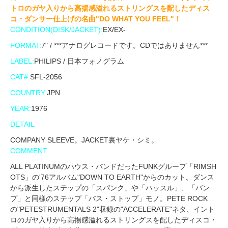
トロのガヤ入りから高揚感溢れるストリングスを配したディス
コ・ダンサー仕上げの名曲"DO WHAT YOU FEEL"！
CONDITION(DISK/JACKET):
EX/EX-
FORMAT:
7" / ***アナログレコードです。CDではありません***
LABEL:
PHILIPS / 日本フォノグラム
CAT#:
SFL-2056
COUNTRY:
JPN
YEAR:
1976
DETAIL
COMPANY SLEEVE。JACKET裏ヤケ・シミ。
COMMENT
ALL PLATINUMのハウス・バンドだったFUNKグループ「RIMSH
OTS」の'76アルバム"DOWN TO EARTH"からのカット。ダンス
から派生したステップの「スパンク」や「ハッスル」、「バン
プ」と同様のステップ「バス・ストップ」モノ。PETE ROCK
の"PETESTRUMENTALS 2"収録の"ACCELERATE"ネタ、イント
ロのガヤ入りから高揚感溢れるストリングスを配したディスコ・