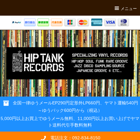
メニュー
全国一律ゆうメールEP290円定形外LP660円、ヤマト運輸540円
～ゆうパック600円から（税込）
5,000円以上お買上でゆうメール無料、11,000円以上お買い上げでヤマ
ト送料代引手数料無料
電話注文：092-834-8150