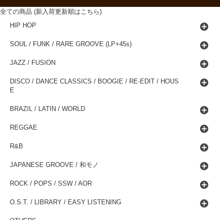
全ての商品 (新入荷更新順はこちら)
HIP HOP
SOUL / FUNK / RARE GROOVE (LP+45s)
JAZZ / FUSION
DISCO / DANCE CLASSICS / BOOGIE / RE-EDIT / HOUS
E
BRAZIL / LATIN / WORLD
REGGAE
R&B
JAPANESE GROOVE / 和モノ
ROCK / POPS / SSW / AOR
O.S.T. / LIBRARY / EASY LISTENING