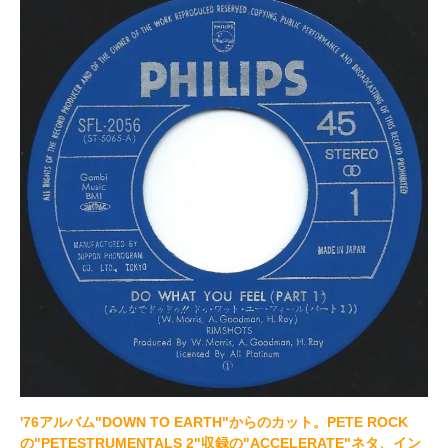
'76アルバム"DOWN TO EARTH"からのカット。PETE ROCK
の"PETESTRUMENTALS 2"収録の"ACCELERATE"ネタ、イン