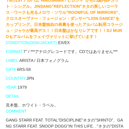
'79の1STアルバム"HIROSHIMA / ヒロシマ"からの国内EPカッ
ト・シングル。JINSANG"REFLECTION"ネタの美しいコーラ
ス・ワークも光るメロウ・ソウル"ROOMFUL OF MIRRORS"、
クロスオーヴァー・フュージョン・ダンサー"LION DANCE"を
カップリング。日本盤独自の表裏を使ったアルバム転用コラージ
ュ・ジャケが最高デス！！日本盤はかなりレアです！！DJ MUR
Oもアルバムをフェイヴァリットに挙げています！
CONDITION(DISK/JACKET):
EX/EX
FORMAT:
7" / ***アナログレコードです。CDではありません***
LABEL:
ARISTA / 日本フォノグラム
CAT#:
6RS-58
COUNTRY:
JPN
YEAR:
1979
DETAIL
見本盤。ホワイト・ラベル。
COMMENT
GANG STARR FEAT. TOTAL"DISCIPLINE"ネタの"SHINTO"、GA
NG STARR FEAT. SNOOP DOGG"IN THIS LIFE…"ネタの"DISTA