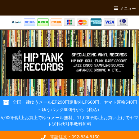
メニュー
全国一律ゆうメールEP290円定形外LP660円、ヤマト運輸540円
～ゆうパック600円から（税込）
5,000円以上お買上でゆうメール無料、11,000円以上お買い上げでヤマ
ト送料代引手数料無料
電話注文：092-834-8150