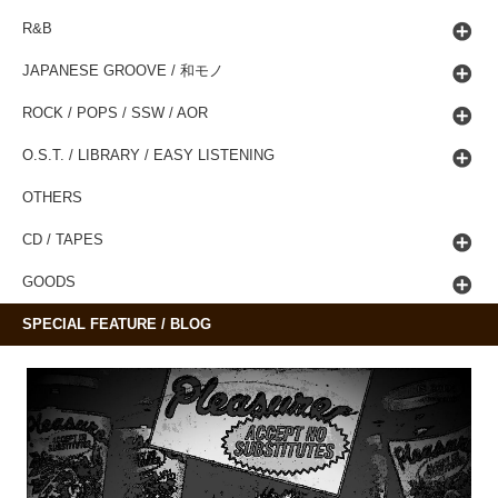
R&B
JAPANESE GROOVE / 和モノ
ROCK / POPS / SSW / AOR
O.S.T. / LIBRARY / EASY LISTENING
OTHERS
CD / TAPES
GOODS
SPECIAL FEATURE / BLOG