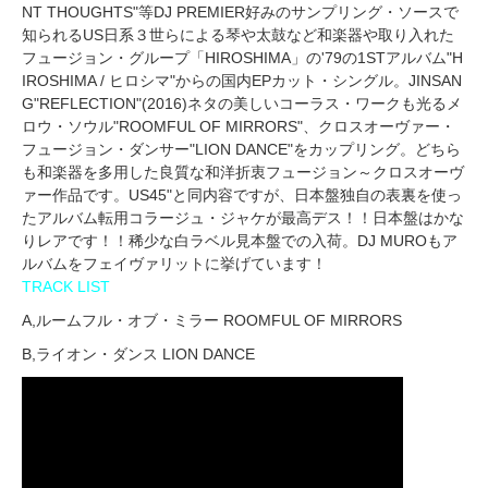
NT THOUGHTS"等DJ PREMIER好みのサンプリング・ソースで
知られるUS日系３世らによる琴や太鼓など和楽器や取り入れた
フュージョン・グループ「HIROSHIMA」の'79の1STアルバム"H
IROSHIMA / ヒロシマ"からの国内EPカット・シングル。JINSAN
G"REFLECTION"(2016)ネタの美しいコーラス・ワークも光るメ
ロウ・ソウル"ROOMFUL OF MIRRORS"、クロスオーヴァー・
フュージョン・ダンサー"LION DANCE"をカップリング。どちら
も和楽器を多用した良質な和洋折衷フュージョン～クロスオーヴ
ァー作品です。US45"と同内容ですが、日本盤独自の表裏を使っ
たアルバム転用コラージュ・ジャケが最高デス！！日本盤はかな
りレアです！！稀少な白ラベル見本盤での入荷。DJ MUROもア
ルバムをフェイヴァリットに挙げています！
TRACK LIST
A,ルームフル・オブ・ミラー ROOMFUL OF MIRRORS
B,ライオン・ダンス LION DANCE