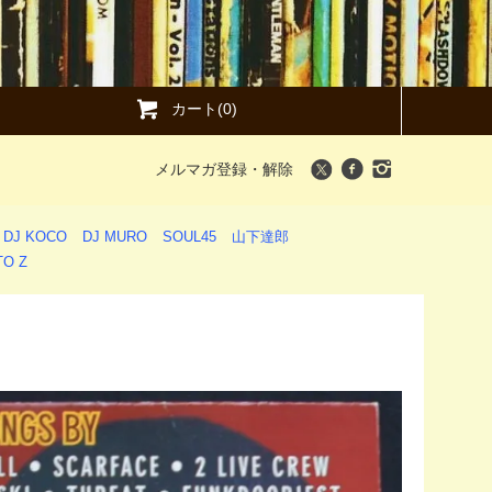
カート(0)
メルマガ登録・解除
DJ KOCO
DJ MURO
SOUL45
山下達郎
O Z