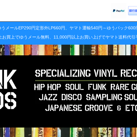
うメールEP290円定形外LP660円、ヤマト運輸540円～ゆうパック60
円以上お買上でゆうメール無料、11,000円以上お買い上げでヤマト送料代