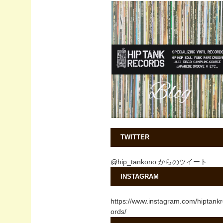
TWITTER
@hip_tankono からのツイート
INSTAGRAM
https://www.instagram.com/hiptank
ords/