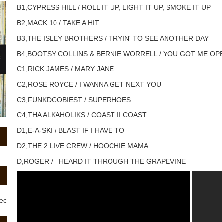
B1,CYPRESS HILL / ROLL IT UP, LIGHT IT UP, SMOKE IT UP
B2,MACK 10 / TAKE A HIT
B3,THE ISLEY BROTHERS / TRYIN' TO SEE ANOTHER DAY
B4,BOOTSY COLLINS & BERNIE WORRELL / YOU GOT ME OP
C1,RICK JAMES / MARY JANE
C2,ROSE ROYCE / I WANNA GET NEXT YOU
C3,FUNKDOOBIEST / SUPERHOES
C4,THA ALKAHOLIKS / COAST II COAST
D1,E-A-SKI / BLAST IF I HAVE TO
D2,THE 2 LIVE CREW / HOOCHIE MAMA
D,ROGER / I HEARD IT THROUGH THE GRAPEVINE
rec