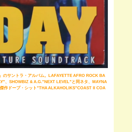
AY」のサントラ・アルバム。LAFAYETTE AFRO ROCK BA
Y"、SHOWBIZ & A.G."NEXT LEVEL"と同ネタ、MAYNA
の傑作ドープ・シット"THA ALKAHOLIKS"COAST II COA