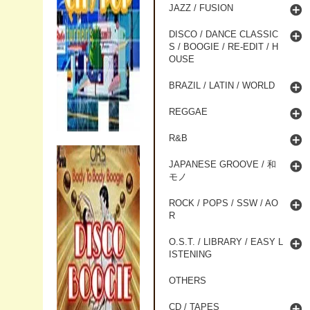
JAZZ / FUSION
DISCO / DANCE CLASSIC
S / BOOGIE / RE-EDIT / H
OUSE
BRAZIL / LATIN / WORLD
REGGAE
R&B
JAPANESE GROOVE / 和
モノ
ROCK / POPS / SSW / AO
R
O.S.T. / LIBRARY / EASY L
ISTENING
OTHERS
CD / TAPES