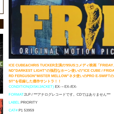
ICE CUBE&CHRIS TUCKER主演の'95USコメディ映画「FRID
ND"DARKEST LIGHT"の強烈なホーン使いの"ICE CUBE / FRIDA
RD FERGUSON"MISTER MELLOW"ネタ使いのPRO E-SWIFT
ST"を収録した傑作サントラ！！
CONDITION(DISK/JACKET):
EX-～EX-/EX-
FORMAT:
2LP / ***アナログレコードです。CDではありません***
LABEL:
PRIORITY
CAT#:
P1 53959