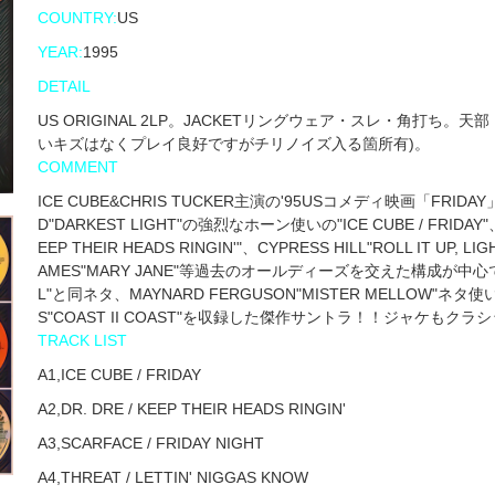
COUNTRY:
US
YEAR:
1995
DETAIL
US ORIGINAL 2LP。JACKETリングウェア・スレ・角打ち。
いキズはなくプレイ良好ですがチリノイズ入る箇所有)。
COMMENT
ICE CUBE&CHRIS TUCKER主演の'95USコメディ映画「FRIDA
D"DARKEST LIGHT"の強烈なホーン使いの"ICE CUBE / FRIDAY"
EEP THEIR HEADS RINGIN'"、CYPRESS HILL"ROLL IT UP, 
AMES"MARY JANE"等過去のオールディーズを交えた構成が中心ですが
L"と同ネタ、MAYNARD FERGUSON"MISTER MELLOW"ネタ使
S"COAST II COAST"を収録した傑作サントラ！！ジャケもクラ
TRACK LIST
A1,ICE CUBE / FRIDAY
A2,DR. DRE / KEEP THEIR HEADS RINGIN'
A3,SCARFACE / FRIDAY NIGHT
A4,THREAT / LETTIN' NIGGAS KNOW