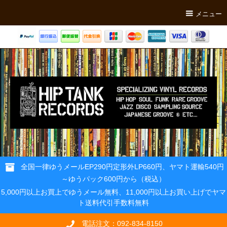
メニュー
全国一律ゆうメールEP290円定形外LP660円、ヤマト運輸540円
～ゆうパック600円から（税込）
5,000円以上お買上でゆうメール無料、11,000円以上お買い上げでヤマ
ト送料代引手数料無料
電話注文：092-834-8150