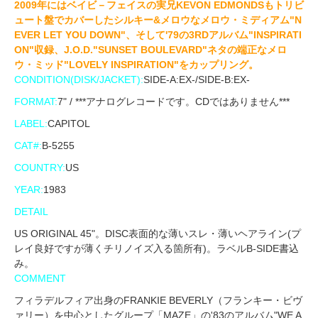
2009年にはベイビ－フェイスの実兄KEVON EDMONDSもトリビ
ュート盤でカバーしたシルキー&メロウなメロウ・ミディアム"N
EVER LET YOU DOWN"、そして'79の3RDアルバム"INSPIRATI
ON"収録、J.O.D."SUNSET BOULEVARD"ネタの端正なメロ
ウ・ミッド"LOVELY INSPIRATION"をカップリング。
CONDITION(DISK/JACKET):
SIDE-A:EX-/SIDE-B:EX-
FORMAT:
7" / ***アナログレコードです。CDではありません***
LABEL:
CAPITOL
CAT#:
B-5255
COUNTRY:
US
YEAR:
1983
DETAIL
US ORIGINAL 45"。DISC表面的な薄いスレ・薄いヘアライン(プ
レイ良好ですが薄くチリノイズ入る箇所有)。ラベルB-SIDE書込
み。
COMMENT
フィラデルフィア出身のFRANKIE BEVERLY（フランキー・ビヴ
ァリー）を中心としたグループ「MAZE」の'83のアルバム"WE A