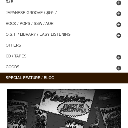
R&B
JAPANESE GROOVE / 和モノ
ROCK / POPS / SSW / AOR
O.S.T. / LIBRARY / EASY LISTENING
OTHERS
CD / TAPES
GOODS
SPECIAL FEATURE / BLOG