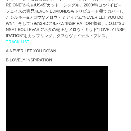
RE ONE"からのUS45"カット・シングル。2009年にはベイビ－
フェイスの実兄KEVON EDMONDSもトリビュート盤でカバーし
たシルキー&メロウなメロウ・ミディアム"NEVER LET YOU DO
WN"、そして'79の3RDアルバム"INSPIRATION"収録、J.O.D."SU
NSET BOULEVARD"ネタの端正なメロウ・ミッド"LOVELY INSP
IRATION"をカップリング。タフなヴァイナル・プレス。
TRACK LIST
A,NEVER LET YOU DOWN
B,LOVELY INSPIRATION