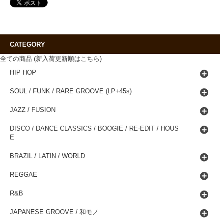
CATEGORY
全ての商品 (新入荷更新順はこちら)
HIP HOP
SOUL / FUNK / RARE GROOVE (LP+45s)
JAZZ / FUSION
DISCO / DANCE CLASSICS / BOOGIE / RE-EDIT / HOUS
E
BRAZIL / LATIN / WORLD
REGGAE
R&B
JAPANESE GROOVE / 和モノ