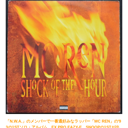
「N.W.A.」のメンバーで一番通好みなラッパー「MC REN」の'9
3の1STソロ・アルバム。EX PRO EAZY-E。SNOOPの1STが出