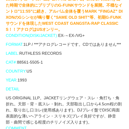
た時期で全体的にブリブリのG-FUNKサウンドを展開。不穏なイ
ントロ"11:55"に続き、アルバム全体を覆うMARK "FINGAZ" DI
XONのGシンセが鳴り響く"SAME OLD SHIT"等、初期G-FUNK
サウンドを体現したWEST COAST GANGSTA-RAP CLASSIC
S！！アナログはUSオンリー。
CONDITION(DISK/JACKET):
EX-～EX-/VG+
FORMAT:
1LP / ***アナログレコードです。CDではありません***
LABEL:
RUTHLESS RECORDS
CAT#:
88561-5505-1
COUNTRY:
US
YEAR:
1993
DETAIL
US ORIGINAL 1LP。JACKETリングウェア・スレ・角打ち・角
折れ。天部・背・底スレ・剝れ。天部取出し口から4.5cm程の割
れ、取り出し口ヨレ(使用感あります)。DJプレイ盤でDISC両面
表面的な薄いヘアライン・スリキズ(プレイ良好ですが、静音
部・曲間で感じる程度のチリノイズ入ります)。
COMMENT