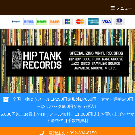
メニュー
全国一律ゆうメールEP290円定形外LP660円、ヤマト運輸540円
～ゆうパック600円から（税込）
5,000円以上お買上でゆうメール無料、11,000円以上お買い上げでヤマ
ト送料代引手数料無料
電話注文：092-834-8150