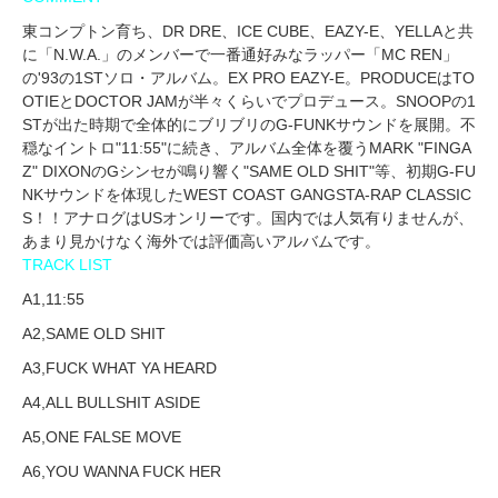
東コンプトン育ち、DR DRE、ICE CUBE、EAZY-E、YELLAと共
に「N.W.A.」のメンバーで一番通好みなラッパー「MC REN」
の'93の1STソロ・アルバム。EX PRO EAZY-E。PRODUCEはTO
OTIEとDOCTOR JAMが半々くらいでプロデュース。SNOOPの1
STが出た時期で全体的にブリブリのG-FUNKサウンドを展開。不
穏なイントロ"11:55"に続き、アルバム全体を覆うMARK "FINGA
Z" DIXONのGシンセが鳴り響く"SAME OLD SHIT"等、初期G-FU
NKサウンドを体現したWEST COAST GANGSTA-RAP CLASSIC
S！！アナログはUSオンリーです。国内では人気有りませんが、
あまり見かけなく海外では評価高いアルバムです。
TRACK LIST
A1,11:55
A2,SAME OLD SHIT
A3,FUCK WHAT YA HEARD
A4,ALL BULLSHIT ASIDE
A5,ONE FALSE MOVE
A6,YOU WANNA FUCK HER