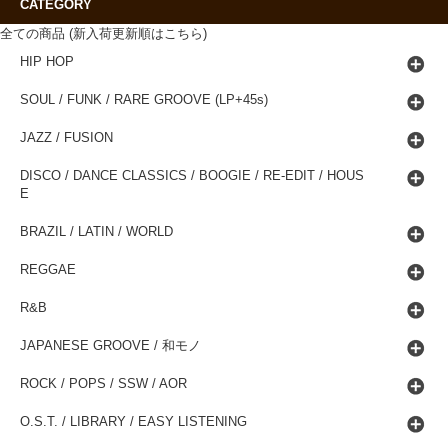
CATEGORY
全ての商品 (新入荷更新順はこちら)
HIP HOP
SOUL / FUNK / RARE GROOVE (LP+45s)
JAZZ / FUSION
DISCO / DANCE CLASSICS / BOOGIE / RE-EDIT / HOUS
E
BRAZIL / LATIN / WORLD
REGGAE
R&B
JAPANESE GROOVE / 和モノ
ROCK / POPS / SSW / AOR
O.S.T. / LIBRARY / EASY LISTENING