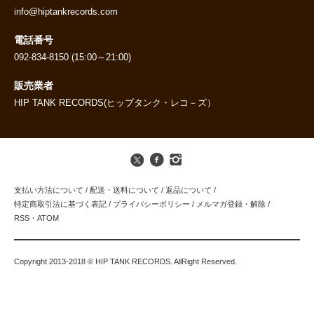
info@hiptankrecords.com
電話番号
092-834-8150 (15:00～21:00)
販売業者
HIP TANK RECORDS(ヒップタンク・レコ－ズ）
支払い方法について
/
配送・送料について
/
返品について
/
特定商取引法に基づく表記
/
プライバシーポリシー
/
メルマガ登録・解除
/
RSS
・
ATOM
Copyright 2013-2018 © HIP TANK RECORDS. AllRight Reserved.