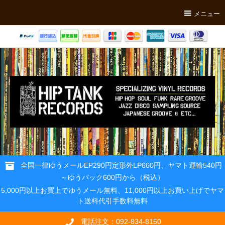
メニュー
全国一律ゆうメールEP290円定形外LP660円、ヤマト運輸540円
～ゆうパック600円から（税込）
5,000円以上お買上でゆうメール無料、11,000円以上お買い上げでヤマ
ト送料代引手数料無料
電話注文：092-834-8150