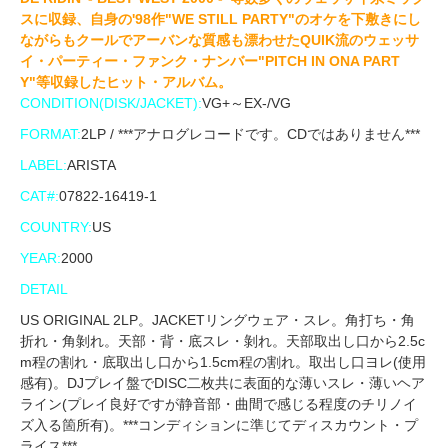
スに収録、自身の'98作"WE STILL PARTY"のオケを下敷きにし
ながらもクールでアーバンな質感も漂わせたQUIK流のウェッサ
イ・パーティー・ファンク・ナンバー"PITCH IN ONA PART
Y"等収録したヒット・アルバム。
CONDITION(DISK/JACKET):
VG+～EX-/VG
FORMAT:
2LP / ***アナログレコードです。CDではありません***
LABEL:
ARISTA
CAT#:
07822-16419-1
COUNTRY:
US
YEAR:
2000
DETAIL
US ORIGINAL 2LP。JACKETリングウェア・スレ。角打ち・角
折れ・角剝れ。天部・背・底スレ・剝れ。天部取出し口から2.5c
m程の割れ・底取出し口から1.5cm程の割れ。取出し口ヨレ(使用
感有)。DJプレイ盤でDISC二枚共に表面的な薄いスレ・薄いヘア
ライン(プレイ良好ですが静音部・曲間で感じる程度のチリノイ
ズ入る箇所有)。***コンディションに準じてディスカウント・プ
ライス***