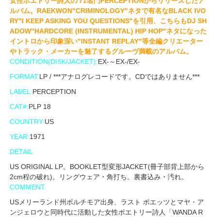
女性ポエトリー詩人の'71名門PERCEPTIONからリリースしたア
ルバム。RAEKWON"CRIMINOLOGY"ネタで有名なBLACK IVO
RY"I KEEP ASKING YOU QUESTIONS"を引用、こちらもDJ SH
ADOW"HARDCORE (INSTRUMENTAL) HIP HOP"ネタになった
イントロから印象深い"INSTANT REPLAY"等全編クリエーター
やトラック・メーカーを魅了するグルーヴ満載のアルバム。
CONDITION(DISK/JACKET):
EX-～EX-/EX-
FORMAT:
LP / ***アナログレコードです。CDではありません***
LABEL:
PERCEPTION
CAT#:
PLP 18
COUNTRY:
US
YEAR:
1971
DETAIL
US ORIGINAL LP。BOOKLET型変形JACKET(冊子部背上部から
2cm程の破れ)。リングウェア・角打ち。裏書込み・汚れ。
COMMENT
USメリーランド州ボルチモア出身、ラスト ポエッツとマヤ・ア
ンジェロウと同時代に活動した女性ポエトリー詩人「WANDA R