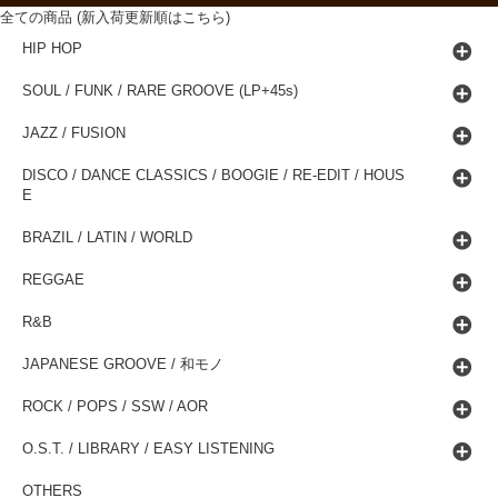
全ての商品 (新入荷更新順はこちら)
HIP HOP
SOUL / FUNK / RARE GROOVE (LP+45s)
JAZZ / FUSION
DISCO / DANCE CLASSICS / BOOGIE / RE-EDIT / HOUS
E
BRAZIL / LATIN / WORLD
REGGAE
R&B
JAPANESE GROOVE / 和モノ
ROCK / POPS / SSW / AOR
O.S.T. / LIBRARY / EASY LISTENING
OTHERS