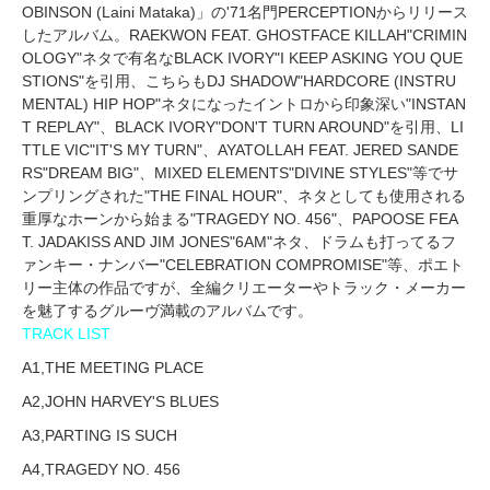
OBINSON (Laini Mataka)」の'71名門PERCEPTIONからリリース
したアルバム。RAEKWON FEAT. GHOSTFACE KILLAH"CRIMIN
OLOGY"ネタで有名なBLACK IVORY"I KEEP ASKING YOU QUE
STIONS"を引用、こちらもDJ SHADOW"HARDCORE (INSTRU
MENTAL) HIP HOP"ネタになったイントロから印象深い"INSTAN
T REPLAY"、BLACK IVORY"DON'T TURN AROUND"を引用、LI
TTLE VIC"IT'S MY TURN"、AYATOLLAH FEAT. JERED SANDE
RS"DREAM BIG"、MIXED ELEMENTS"DIVINE STYLES"等でサ
ンプリングされた"THE FINAL HOUR"、ネタとしても使用される
重厚なホーンから始まる"TRAGEDY NO. 456"、PAPOOSE FEA
T. JADAKISS AND JIM JONES"6AM"ネタ、ドラムも打ってるフ
ァンキー・ナンバー"CELEBRATION COMPROMISE"等、ポエト
リー主体の作品ですが、全編クリエーターやトラック・メーカー
を魅了するグルーヴ満載のアルバムです。
TRACK LIST
A1,THE MEETING PLACE
A2,JOHN HARVEY'S BLUES
A3,PARTING IS SUCH
A4,TRAGEDY NO. 456