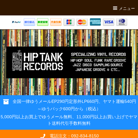
メニュー
全国一律ゆうメールEP290円定形外LP660円、ヤマト運輸540円
～ゆうパック600円から（税込）
5,000円以上お買上でゆうメール無料、11,000円以上お買い上げでヤマ
ト送料代引手数料無料
電話注文：092-834-8150