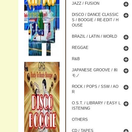
JAZZ / FUSION
DISCO / DANCE CLASSIC
S / BOOGIE / RE-EDIT / H
OUSE
BRAZIL / LATIN / WORLD
REGGAE
R&B
JAPANESE GROOVE / 和
モノ
ROCK / POPS / SSW / AO
R
O.S.T. / LIBRARY / EASY L
ISTENING
OTHERS
CD / TAPES