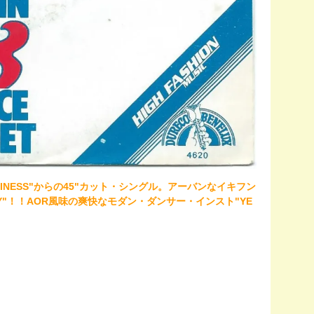
USINESS"からの45"カット・シングル。アーバンなイキフン
 JOY"！！AOR風味の爽快なモダン・ダンサー・インスト"YE