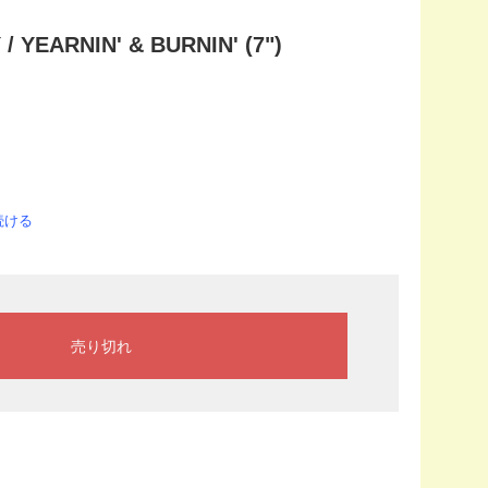
 YEARNIN' & BURNIN' (7")
続ける