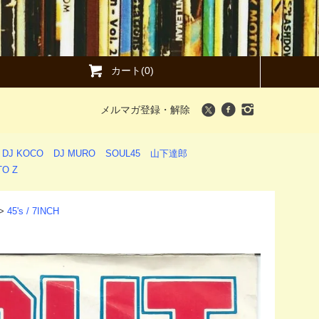
カート(0)
メルマガ登録・解除
DJ KOCO
DJ MURO
SOUL45
山下達郎
O Z
>
45's / 7INCH