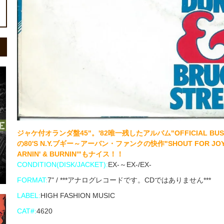
ジャケ付オランダ盤45"。'82唯一残したアルバム"OFFICIAL B
の80'S N.Y.ブギー～アーバン・ファンクの快作"SHOUT FOR
ARNIN' & BURNIN'"もナイス！！
CONDITION(DISK/JACKET):
EX-～EX-/EX-
FORMAT:
7" / ***アナログレコードです。CDではありません***
LABEL:
HIGH FASHION MUSIC
CAT#:
4620