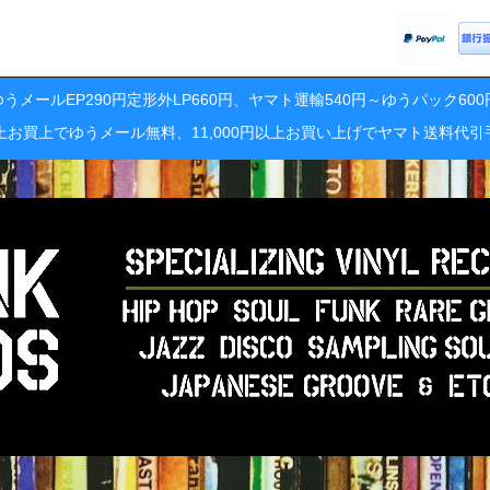
うメールEP290円定形外LP660円、ヤマト運輸540円～ゆうパック60
円以上お買上でゆうメール無料、11,000円以上お買い上げでヤマト送料代