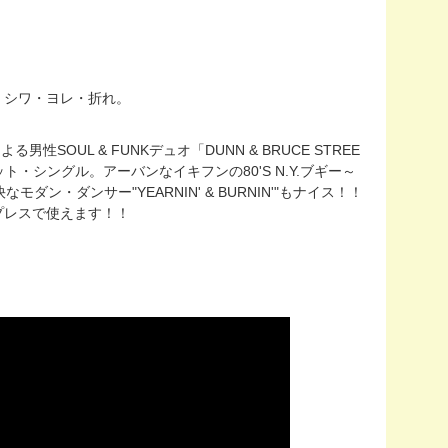
レ・シワ・ヨレ・折れ。
よる男性SOUL & FUNKデュオ「DUNN & BRUCE STREE
5"カット・シングル。アーバンなイキフンの80'S N.Y.ブギー～
モダン・ダンサー"YEARNIN' & BURNIN'"もナイス！！
プレスで使えます！！