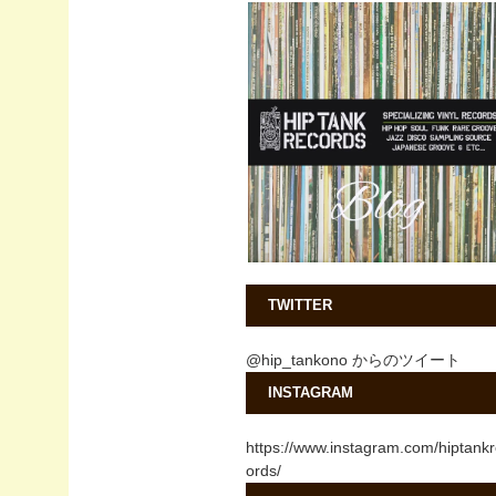
TWITTER
@hip_tankono からのツイート
INSTAGRAM
https://www.instagram.com/hiptank
ords/