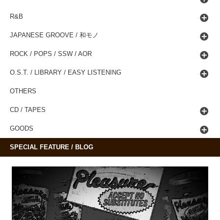
R&B
JAPANESE GROOVE / 和モノ
ROCK / POPS / SSW / AOR
O.S.T. / LIBRARY / EASY LISTENING
OTHERS
CD / TAPES
GOODS
SPECIAL FEATURE / BLOG