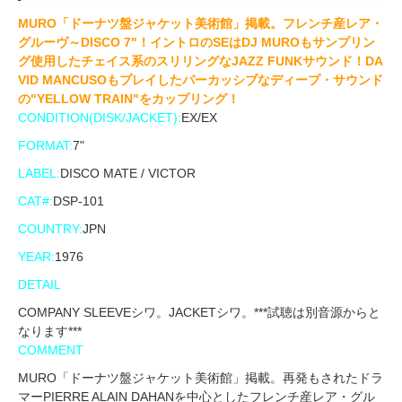
MURO「ドーナツ盤ジャケット美術館」掲載。フレンチ産レア・
グルーヴ～DISCO 7"！イントロのSEはDJ MUROもサンプリン
グ使用したチェイス系のスリリングなJAZZ FUNKサウンド！DA
VID MANCUSOもプレイしたパーカッシブなディープ・サウンド
の"YELLOW TRAIN"をカップリング！
CONDITION(DISK/JACKET):
EX/EX
FORMAT:
7"
LABEL:
DISCO MATE / VICTOR
CAT#:
DSP-101
COUNTRY:
JPN
YEAR:
1976
DETAIL
COMPANY SLEEVEシワ。JACKETシワ。***試聴は別音源からと
なります***
COMMENT
MURO「ドーナツ盤ジャケット美術館」掲載。再発もされたドラ
マーPIERRE ALAIN DAHANを中心としたフレンチ産レア・グル