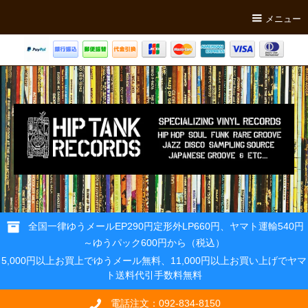
メニュー
全国一律ゆうメールEP290円定形外LP660円、ヤマト運輸540円
～ゆうパック600円から（税込）
5,000円以上お買上でゆうメール無料、11,000円以上お買い上げでヤマ
ト送料代引手数料無料
電話注文：092-834-8150