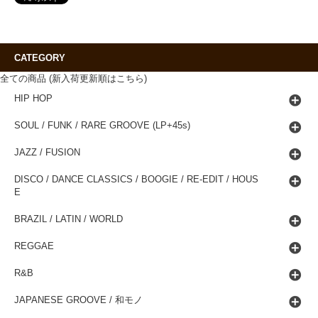
CATEGORY
全ての商品 (新入荷更新順はこちら)
HIP HOP
SOUL / FUNK / RARE GROOVE (LP+45s)
JAZZ / FUSION
DISCO / DANCE CLASSICS / BOOGIE / RE-EDIT / HOUS
E
BRAZIL / LATIN / WORLD
REGGAE
R&B
JAPANESE GROOVE / 和モノ