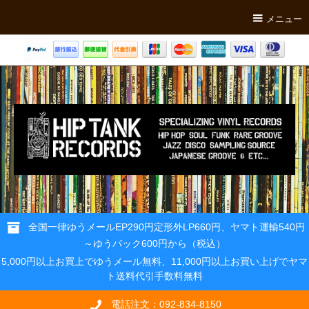
メニュー
全国一律ゆうメールEP290円定形外LP660円、ヤマト運輸540円
～ゆうパック600円から（税込）
5,000円以上お買上でゆうメール無料、11,000円以上お買い上げでヤマ
ト送料代引手数料無料
電話注文：092-834-8150