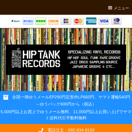
メニュー
全国一律ゆうメールEP290円定形外LP660円、ヤマト運輸540円
～ゆうパック600円から（税込）
5,000円以上お買上でゆうメール無料、11,000円以上お買い上げでヤマ
ト送料代引手数料無料
電話注文：092-834-8150