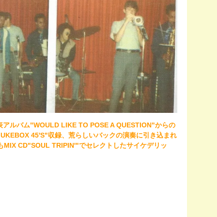
バム"WOULD LIKE TO POSE A QUESTION"からの
F'S JUKEBOX 45'S"収録、荒らしいバックの演奏に引き込まれ
IX CD"SOUL TRIPIN'"でセレクトしたサイケデリッ