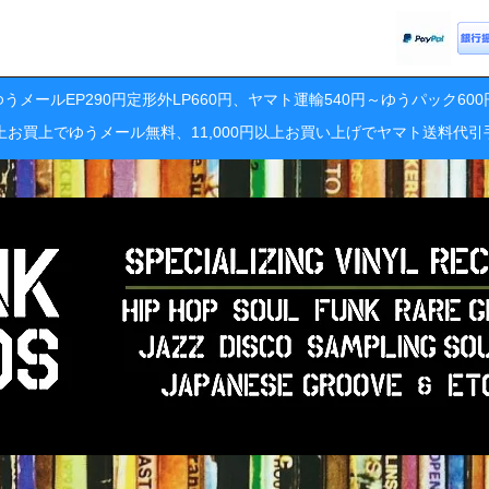
うメールEP290円定形外LP660円、ヤマト運輸540円～ゆうパック60
円以上お買上でゆうメール無料、11,000円以上お買い上げでヤマト送料代