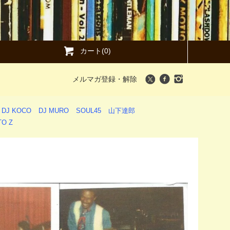
カート(0)
メルマガ登録・解除
DJ KOCO
DJ MURO
SOUL45
山下達郎
O Z