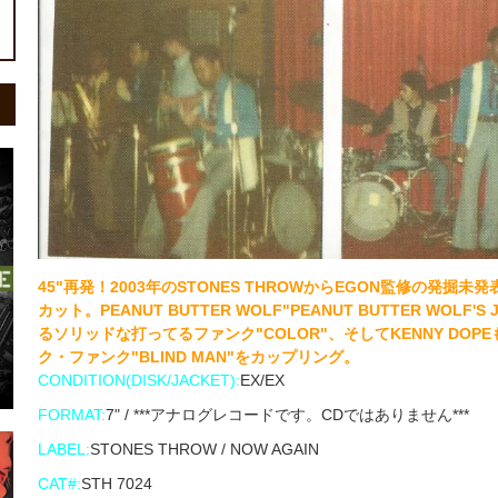
45"再発！2003年のSTONES THROWからEGON監修の発掘未発表アル
カット。PEANUT BUTTER WOLF"PEANUT BUTTER WOL
るソリッドな打ってるファンク"COLOR"、そしてKENNY DOPEもM
ク・ファンク"BLIND MAN"をカップリング。
CONDITION(DISK/JACKET):
EX/EX
FORMAT:
7" / ***アナログレコードです。CDではありません***
LABEL:
STONES THROW / NOW AGAIN
CAT#:
STH 7024