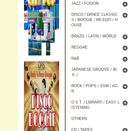
JAZZ / FUSION
DISCO / DANCE CLASSIC
S / BOOGIE / RE-EDIT / H
OUSE
BRAZIL / LATIN / WORLD
REGGAE
R&B
JAPANESE GROOVE / 和
モノ
ROCK / POPS / SSW / AO
R
O.S.T. / LIBRARY / EASY L
ISTENING
OTHERS
CD / TAPES