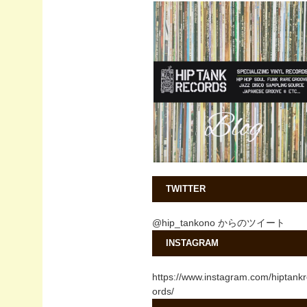
TWITTER
@hip_tankono からのツイート
INSTAGRAM
https://www.instagram.com/hiptank
ords/