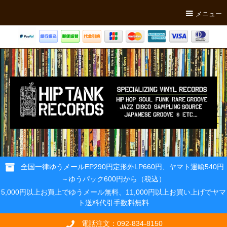
メニュー
全国一律ゆうメールEP290円定形外LP660円、ヤマト運輸540円
～ゆうパック600円から（税込）
5,000円以上お買上でゆうメール無料、11,000円以上お買い上げでヤマ
ト送料代引手数料無料
電話注文：092-834-8150