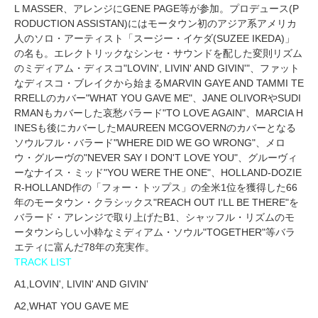
L MASSER、アレンジにGENE PAGE等が参加。プロデュース(P
RODUCTION ASSISTAN)にはモータウン初のアジア系アメリカ
人のソロ・アーティスト「スージー・イケダ(SUZEE IKEDA)」
の名も。エレクトリックなシンセ・サウンドを配した変則リズム
のミディアム・ディスコ"LOVIN', LIVIN' AND GIVIN'"、ファット
なディスコ・ブレイクから始まるMARVIN GAYE AND TAMMI TE
RRELLのカバー"WHAT YOU GAVE ME"、JANE OLIVORやSUDI
RMANもカバーした哀愁バラード"TO LOVE AGAIN"、MARCIA H
INESも後にカバーしたMAUREEN MCGOVERNのカバーとなる
ソウルフル・バラード"WHERE DID WE GO WRONG"、メロ
ウ・グルーヴの"NEVER SAY I DON'T LOVE YOU"、グルーヴィ
ーなナイス・ミッド"YOU WERE THE ONE"、HOLLAND-DOZIE
R-HOLLAND作の「フォー・トップス」の全米1位を獲得した66
年のモータウン・クラシックス"REACH OUT I'LL BE THERE"を
バラード・アレンジで取り上げたB1、シャッフル・リズムのモ
ータウンらしい小粋なミディアム・ソウル"TOGETHER"等バラ
エティに富んだ78年の充実作。
TRACK LIST
A1,LOVIN', LIVIN' AND GIVIN'
A2,WHAT YOU GAVE ME