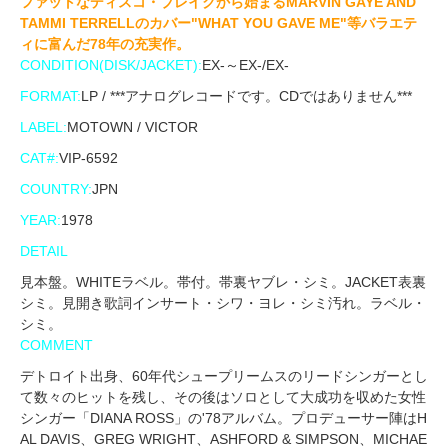
ファットなディスコ・ブレイクから始まるMARVIN GAYE AND
TAMMI TERRELLのカバー"WHAT YOU GAVE ME"等バラエテ
ィに富んだ78年の充実作。
CONDITION(DISK/JACKET):
EX-～EX-/EX-
FORMAT:
LP / ***アナログレコードです。CDではありません***
LABEL:
MOTOWN / VICTOR
CAT#:
VIP-6592
COUNTRY:
JPN
YEAR:
1978
DETAIL
見本盤。WHITEラベル。帯付。帯裏ヤブレ・シミ。JACKET表裏
シミ。見開き歌詞インサート・シワ・ヨレ・シミ汚れ。ラベル・
シミ。
COMMENT
デトロイト出身、60年代シュープリームスのリードシンガーとし
て数々のヒットを残し、その後はソロとして大成功を収めた女性
シンガー「DIANA ROSS」の'78アルバム。プロデューサー陣はH
AL DAVIS、GREG WRIGHT、ASHFORD & SIMPSON、MICHAE