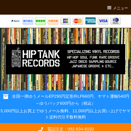
メニュー
全国一律ゆうメールEP290円定形外LP660円、ヤマト運輸540円
～ゆうパック600円から（税込）
5,000円以上お買上でゆうメール無料、11,000円以上お買い上げでヤマ
ト送料代引手数料無料
電話注文：092-834-8150