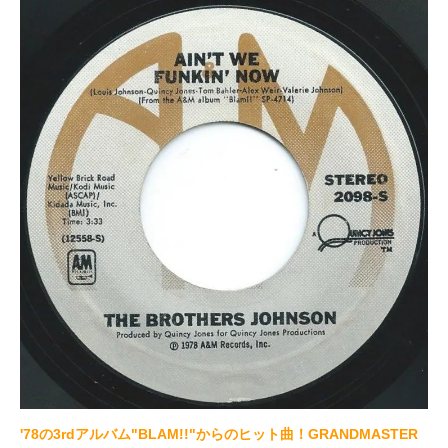
'78の3rdアルバム"BLAM!!"からのヒット曲！GRANDMASTER