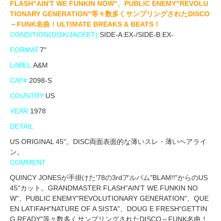
FLASH"AIN'T WE FUNKIN NOW"、PUBLIC ENEMY"REVOLU
TIONARY GENERATION"等々数多くサンプリングされたDISCO
～FUNK名曲！ULTIMATE BREAKS & BEATS！
CONDITION(DISK/JACKET):
SIDE-A:EX-/SIDE-B:EX-
FORMAT:
7"
LABEL:
A&M
CAT#:
2098-S
COUNTRY:
US
YEAR:
1978
DETAIL
US ORIGINAL 45"。DISC両面表面的な薄いスレ・薄いヘアライ
ン。
COMMENT
QUINCY JONESが手掛けた'78の3rdアルバム"BLAM!!"からのUS
45"カット。GRANDMASTER FLASH"AIN'T WE FUNKIN NO
W"、PUBLIC ENEMY"REVOLUTIONARY GENERATION"、QUE
EN LATIFAH"NATURE OF A SISTA"、DOUG E FRESH"GETTIN
G READY"等々数多くサンプリングされたDISCO～FUNK名曲！