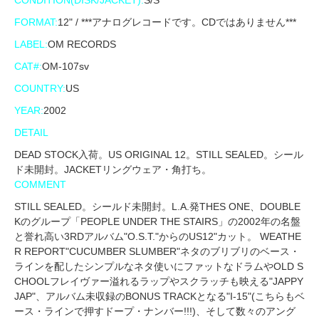
CONDITION(DISK/JACKET):
S/S
FORMAT:
12" / ***アナログレコードです。CDではありません***
LABEL:
OM RECORDS
CAT#:
OM-107sv
COUNTRY:
US
YEAR:
2002
DETAIL
DEAD STOCK入荷。US ORIGINAL 12。STILL SEALED。シール
ド未開封。JACKETリングウェア・角打ち。
COMMENT
STILL SEALED。シールド未開封。L.A.発THES ONE、DOUBLE
Kのグループ「PEOPLE UNDER THE STAIRS」の2002年の名盤
と誉れ高い3RDアルバム"O.S.T."からのUS12"カット。 WEATHE
R REPORT"CUCUMBER SLUMBER"ネタのブリブリのベース・
ラインを配したシンプルなネタ使いにファットなドラムやOLD S
CHOOLフレイヴァー溢れるラップやスクラッチも映える"JAPPY
JAP"、アルバム未収録のBONUS TRACKとなる"I-15"(こちらもベ
ース・ラインで押すドープ・ナンバー!!!)、そして数々のアング