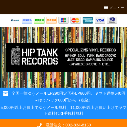
メニュー
全国一律ゆうメールEP290円定形外LP660円、ヤマト運輸540円
～ゆうパック600円から（税込）
5,000円以上お買上でゆうメール無料、11,000円以上お買い上げでヤマ
ト送料代引手数料無料
電話注文：092-834-8150