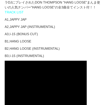
ラDJにプレイされたDON THOMPSON "HANG LOOSE"まんま使
いの人気ナンバー"HANG LOOSE"の全3曲全てインスト付！！
TRACK LIST
A1,JAPPY JAP
A2,JAPPY JAP (INSTRUMENTAL)
A3,I-15 (BONUS CUT)
B1,HANG LOOSE
B2,HANG LOOSE (INSTRUMENTAL)
B3,I-15 (INSTRUMENTAL)