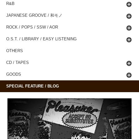
R&B
JAPANESE GROOVE / 和モノ
ROCK / POPS / SSW / AOR
O.S.T. / LIBRARY / EASY LISTENING
OTHERS
CD / TAPES
GOODS
SPECIAL FEATURE / BLOG