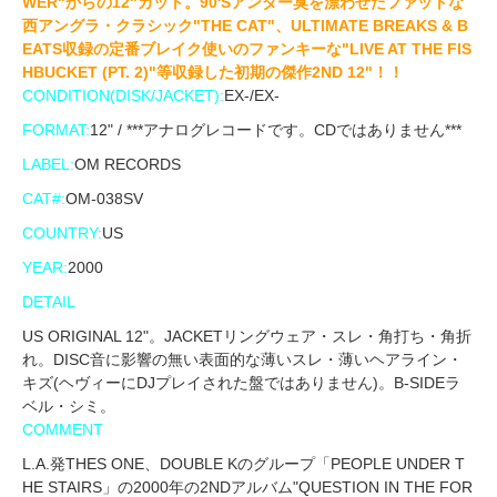
WER"からの12"カット。90'Sアンダー臭を漂わせたファットな
西アングラ・クラシック"THE CAT"、ULTIMATE BREAKS & B
EATS収録の定番ブレイク使いのファンキーな"LIVE AT THE FIS
HBUCKET (PT. 2)"等収録した初期の傑作2ND 12"！！
CONDITION(DISK/JACKET):
EX-/EX-
FORMAT:
12" / ***アナログレコードです。CDではありません***
LABEL:
OM RECORDS
CAT#:
OM-038SV
COUNTRY:
US
YEAR:
2000
DETAIL
US ORIGINAL 12"。JACKETリングウェア・スレ・角打ち・角折
れ。DISC音に影響の無い表面的な薄いスレ・薄いヘアライン・
キズ(ヘヴィーにDJプレイされた盤ではありません)。B-SIDEラ
ベル・シミ。
COMMENT
L.A.発THES ONE、DOUBLE Kのグループ「PEOPLE UNDER T
HE STAIRS」の2000年の2NDアルバム"QUESTION IN THE FOR