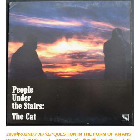
2000年の2NDアルバム"QUESTION IN THE FORM OF AN ANS