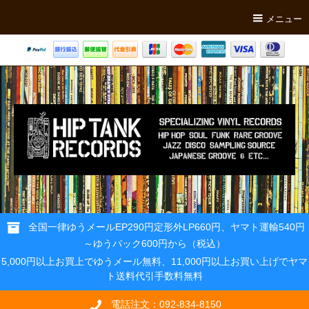
メニュー
全国一律ゆうメールEP290円定形外LP660円、ヤマト運輸540円
～ゆうパック600円から（税込）
5,000円以上お買上でゆうメール無料、11,000円以上お買い上げでヤマ
ト送料代引手数料無料
電話注文：092-834-8150