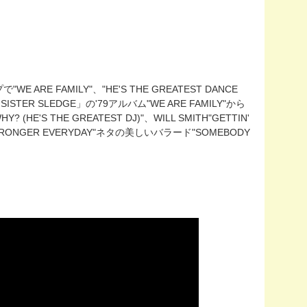
E ARE FAMILY"、"HE'S THE GREATEST DANCE
 SLEDGE」の'79アルバム"WE ARE FAMILY"から
(HE'S THE GREATEST DJ)"、WILL SMITH"GETTIN'
NK"STRONGER EVERYDAY"ネタの美しいバラード"SOMEBODY