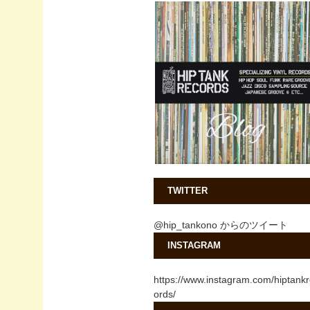
TWITTER
@hip_tankono からのツイート
INSTAGRAM
https://www.instagram.com/hiptank
ords/