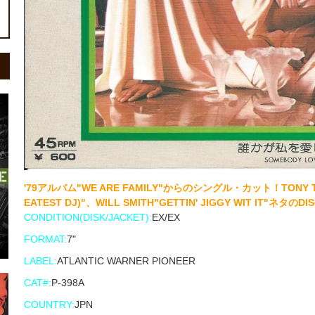
'79アルバム"WE ARE FAMILY"からのシングル・カット！TONY TOUCH
EATEST DJ)"、WILL SMITH"GETTIN' JIGGY WIT IT"ネタのDI
CONDITION(DISK/JACKET):
EX/EX
FORMAT:
7"
LABEL:
ATLANTIC WARNER PIONEER
CAT#:
P-398A
COUNTRY:
JPN