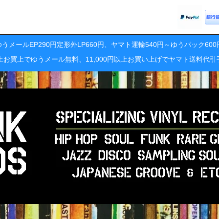
うメールEP290円定形外LP660円、ヤマト運輸540円～ゆうパック60
円以上お買上でゆうメール無料、11,000円以上お買い上げでヤマト送料代