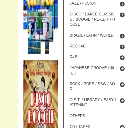
JAZZ / FUSION
DISCO / DANCE CLASSIC
S / BOOGIE / RE-EDIT / H
OUSE
BRAZIL / LATIN / WORLD
REGGAE
R&B
JAPANESE GROOVE / 和
モノ
ROCK / POPS / SSW / AO
R
O.S.T. / LIBRARY / EASY L
ISTENING
OTHERS
CD / TAPES