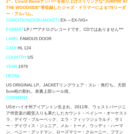
Z"、Count Basieナンバーを取り上げスリリングな"JUMPIN' AT
THE WOODSIDE"等収録したジャズ・ドラマーによる'79リーダ
ー・アルバム。
CONDITION(DISK/JACKET):
EX-～EX-/VG+
FORMAT:
LP / ***アナログレコードです。CDではありません***
LABEL:
FAMOUS DOOR
CAT#:
HL 124
COUNTRY:
US
YEAR:
1979
DETAIL
US ORIGINAL LP。JACKETリングウェア・スレ・角打ち。天部
5cm程の割れ。表裏上部シール痕。
COMMENT
USオハイオ州アイアントン生まれ、2011年、ウェストバージニ
ア州音楽の殿堂入りも果たしたカウント・ベイシー・オーケスト
ラ、デイヴ・ブルーベック、エラ・フィッツジェラルド、サミ
ー・デイヴィス・ジュニア、メル・トーメ、ウッディ・ハーマ
ン、ベニー・グッドマン、ローズマリー・クルーニー、フラン