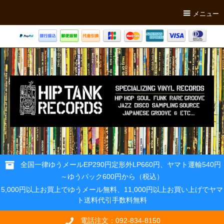
メニュー
全国一律ゆうメールEP290円定形外LP660円、ヤマト運輸540円
～ゆうパック600円から（税込）
5,000円以上お買上でゆうメール無料、11,000円以上お買い上げでヤマ
ト送料代引手数料無料
電話注文：092-834-8150