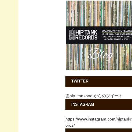
TWITTER
@hip_tankono からのツイート
INSTAGRAM
https://www.instagram.com/hiptank
ords/