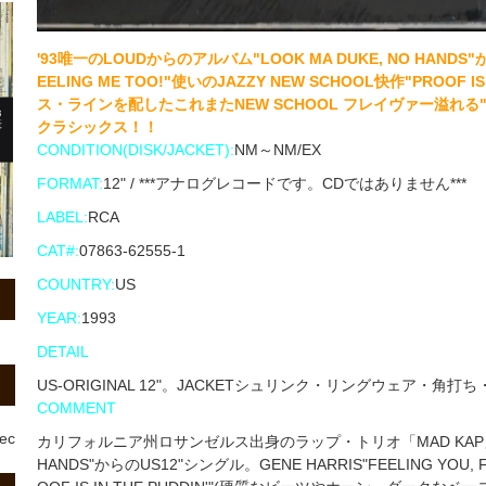
'93唯一のLOUDからのアルバム"LOOK MA DUKE, NO HANDS"か
EELING ME TOO!"使いのJAZZY NEW SCHOOL快作"PROOF
ス・ラインを配したこれまたNEW SCHOOL フレイヴァー溢れる"PR
クラシックス！！
CONDITION(DISK/JACKET):
NM～NM/EX
FORMAT:
12" / ***アナログレコードです。CDではありません***
LABEL:
RCA
CAT#:
07863-62555-1
COUNTRY:
US
YEAR:
1993
DETAIL
US-ORIGINAL 12"。JACKETシュリンク・リングウェア・角打
COMMENT
rec
カリフォルニア州ロサンゼルス出身のラップ・トリオ「MAD KAP」の'9
HANDS"からのUS12"シングル。GENE HARRIS"FEELING YOU, F