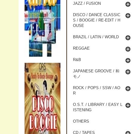
JAZZ / FUSION
DISCO / DANCE CLASSIC
S / BOOGIE / RE-EDIT / H
OUSE
BRAZIL / LATIN / WORLD
REGGAE
R&B
JAPANESE GROOVE / 和
モノ
ROCK / POPS / SSW / AO
R
O.S.T. / LIBRARY / EASY L
ISTENING
OTHERS
CD / TAPES