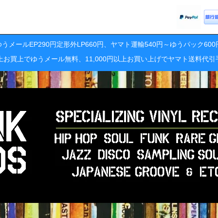
うメールEP290円定形外LP660円、ヤマト運輸540円～ゆうパック60
円以上お買上でゆうメール無料、11,000円以上お買い上げでヤマト送料代