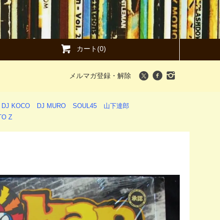
カート(0)
メルマガ登録・解除
DJ KOCO
DJ MURO
SOUL45
山下達郎
O Z