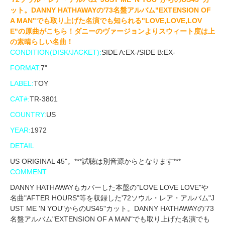
ット。DANNY HATHAWAYの'73名盤アルバム"EXTENSION OF
A MAN"でも取り上げた名演でも知られる"LOVE,LOVE,LOV
E"の原曲がこちら！ダニーのヴァージョンよりスウィート度は上
の素晴らしい名曲！
CONDITION(DISK/JACKET):
SIDE A:EX-/SIDE B:EX-
FORMAT:
7"
LABEL:
TOY
CAT#:
TR-3801
COUNTRY:
US
YEAR:
1972
DETAIL
US ORIGINAL 45"。***試聴は別音源からとなります***
COMMENT
DANNY HATHAWAYもカバーした本盤の"LOVE LOVE LOVE"や
名曲"AFTER HOURS"等を収録した'72ソウル・レア・アルバム"J
UST ME 'N YOU"からのUS45"カット。DANNY HATHAWAYの'73
名盤アルバム"EXTENSION OF A MAN"でも取り上げた名演でも