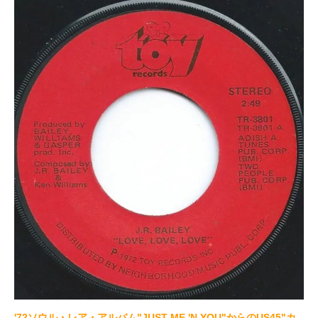
'72ソウル・レア・アルバム"JUST ME 'N YOU"からのUS45"カ