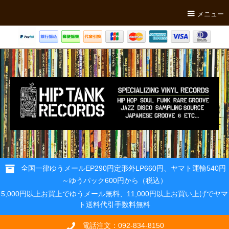
メニュー
全国一律ゆうメールEP290円定形外LP660円、ヤマト運輸540円
～ゆうパック600円から（税込）
5,000円以上お買上でゆうメール無料、11,000円以上お買い上げでヤマ
ト送料代引手数料無料
電話注文：092-834-8150