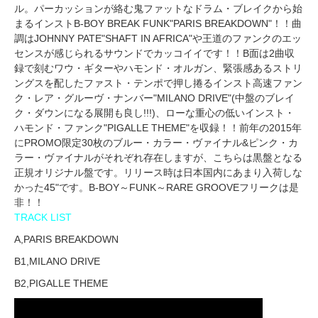
ル。パーカッションが絡む鬼ファットなドラム・ブレイクから始
まるインストB-BOY BREAK FUNK"PARIS BREAKDOWN"！！曲
調はJOHNNY PATE"SHAFT IN AFRICA"や王道のファンクのエッ
センスが感じられるサウンドでカッコイイです！！B面は2曲収
録で刻むワウ・ギターやハモンド・オルガン、緊張感あるストリ
ングスを配したファスト・テンポで押し捲るインスト高速ファン
ク・レア・グルーヴ・ナンバー"MILANO DRIVE"(中盤のブレイ
ク・ダウンになる展開も良し!!!)、ローな重心の低いインスト・
ハモンド・ファンク"PIGALLE THEME"を収録！！前年の2015年
にPROMO限定30枚のブルー・カラー・ヴァイナル&ピンク・カ
ラー・ヴァイナルがそれぞれ存在しますが、こちらは黒盤となる
正規オリジナル盤です。リリース時は日本国内にあまり入荷しな
かった45"です。B-BOY～FUNK～RARE GROOVEフリークは是
非！！
TRACK LIST
A,PARIS BREAKDOWN
B1,MILANO DRIVE
B2,PIGALLE THEME