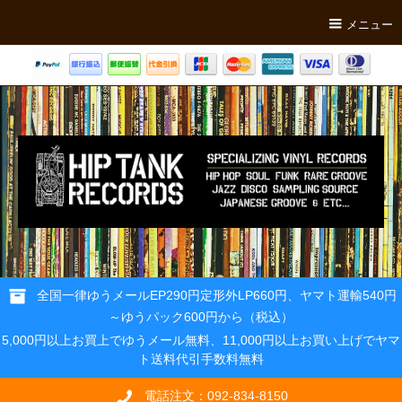
メニュー
全国一律ゆうメールEP290円定形外LP660円、ヤマト運輸540円
～ゆうパック600円から（税込）
5,000円以上お買上でゆうメール無料、11,000円以上お買い上げでヤマ
ト送料代引手数料無料
電話注文：092-834-8150