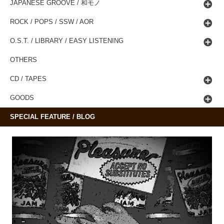
JAPANESE GROOVE / 和モノ
ROCK / POPS / SSW / AOR
O.S.T. / LIBRARY / EASY LISTENING
OTHERS
CD / TAPES
GOODS
SPECIAL FEATURE / BLOG