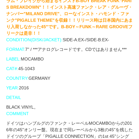
ラム・ブレイクから始まるインストB-BOY BREAK FUNK"PARI
S BREAKDOWN"！！インスト高速ファンク・レア・グルーヴ・
ナンバー"MILANO DRIVE"、ローなインスト・ハモンド・ファ
ンク"PIGALLE THEME"を収録！！リリース時は日本国内にあま
り入荷しなかった45"です。B-BOY～FUNK～RARE GROOVEフ
リークは是非！！
CONDITION(DISK/JACKET):
SIDE-A:EX-/SIDE-B:EX-
FORMAT:
7" / ***アナログレコードです。CDではありません***
LABEL:
MOCAMBO
CAT#:
45-1043
COUNTRY:
GERMANY
YEAR:
2016
DETAIL
BLACK VINYL。
COMMENT
ドイツはハンブルグのファンク・レーベルMOCAMBOからの201
6年の45"オンリー盤。現在まで同レーベルから3枚の45"を残した
ドイツのグループ「PIGALLE CONNECTION」の1st 45"シング