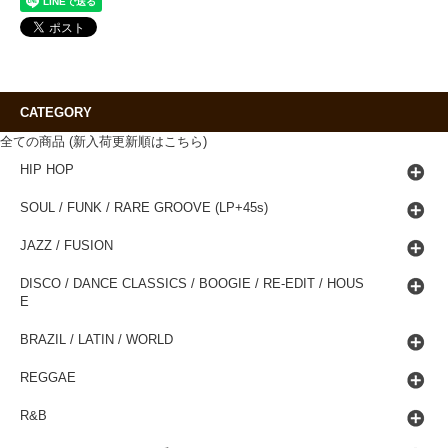
CATEGORY
全ての商品 (新入荷更新順はこちら)
HIP HOP
SOUL / FUNK / RARE GROOVE (LP+45s)
JAZZ / FUSION
DISCO / DANCE CLASSICS / BOOGIE / RE-EDIT / HOUS
E
BRAZIL / LATIN / WORLD
REGGAE
R&B