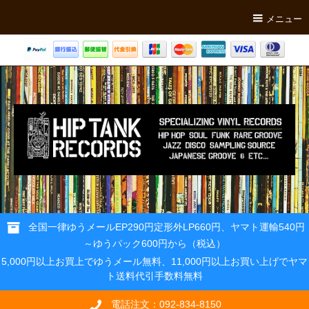
メニュー
全国一律ゆうメールEP290円定形外LP660円、ヤマト運輸540円
～ゆうパック600円から（税込）
5,000円以上お買上でゆうメール無料、11,000円以上お買い上げでヤマ
ト送料代引手数料無料
電話注文：092-834-8150