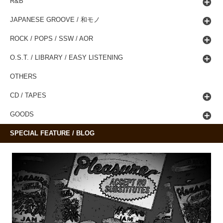
R&B
JAPANESE GROOVE / 和モノ
ROCK / POPS / SSW / AOR
O.S.T. / LIBRARY / EASY LISTENING
OTHERS
CD / TAPES
GOODS
SPECIAL FEATURE / BLOG