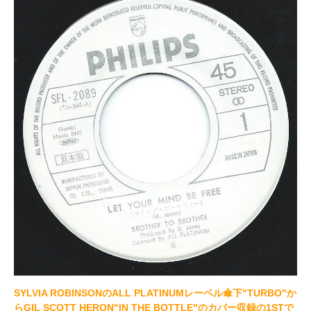
SYLVIA ROBINSONのALL PLATINUMレーベル傘下"TURBO"か
らGIL SCOTT HERON"IN THE BOTTLE"のカバー収録の1STで