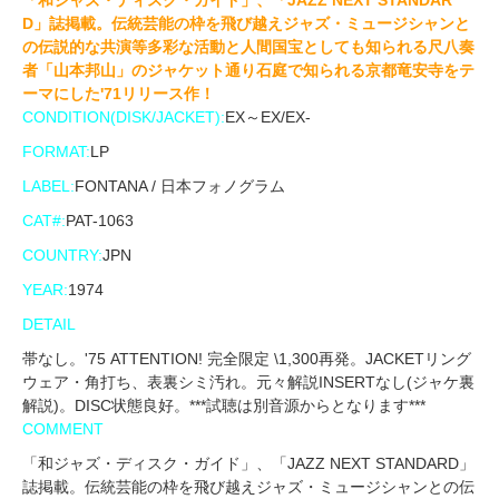
D」誌掲載。伝統芸能の枠を飛び越えジャズ・ミュージシャンと
の伝説的な共演等多彩な活動と人間国宝としても知られる尺八奏
者「山本邦山」のジャケット通り石庭で知られる京都竜安寺をテ
ーマにした'71リリース作！
CONDITION(DISK/JACKET):
EX～EX/EX-
FORMAT:
LP
LABEL:
FONTANA / 日本フォノグラム
CAT#:
PAT-1063
COUNTRY:
JPN
YEAR:
1974
DETAIL
帯なし。'75 ATTENTION! 完全限定 \1,300再発。JACKETリング
ウェア・角打ち、表裏シミ汚れ。元々解説INSERTなし(ジャケ裏
解説)。DISC状態良好。***試聴は別音源からとなります***
COMMENT
「和ジャズ・ディスク・ガイド」、「JAZZ NEXT STANDARD」
誌掲載。伝統芸能の枠を飛び越えジャズ・ミュージシャンとの伝