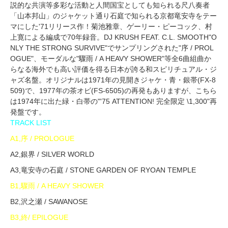
説的な共演等多彩な活動と人間国宝としても知られる尺八奏者
「山本邦山」のジャケット通り石庭で知られる京都竜安寺をテー
マにした'71リリース作！菊池雅章、ゲーリー・ピーコック、村
上寛による編成で70年録音。DJ KRUSH FEAT. C.L. SMOOTH"O
NLY THE STRONG SURVIVE"でサンプリングされた"序 / PROL
OGUE"、モーダルな"驟雨 / A HEAVY SHOWER"等全6曲組曲か
らなる海外でも高い評価を得る日本が誇る和スピリチュアル・ジ
ャズ名盤。オリジナルは1971年の見開きジャケ・青・銀帯(FX-8
509)で、1977年の茶オビ(FS-6505)の再発もありますが、こちら
は1974年に出た緑・白帯の"'75 ATTENTION! 完全限定 \1,300"再
発盤です。
TRACK LIST
A1,序 / PROLOGUE
A2,銀界 / SILVER WORLD
A3,竜安寺の石庭 / STONE GARDEN OF RYOAN TEMPLE
B1,驟雨 / A HEAVY SHOWER
B2,沢之瀬 / SAWANOSE
B3,終/ EPILOGUE