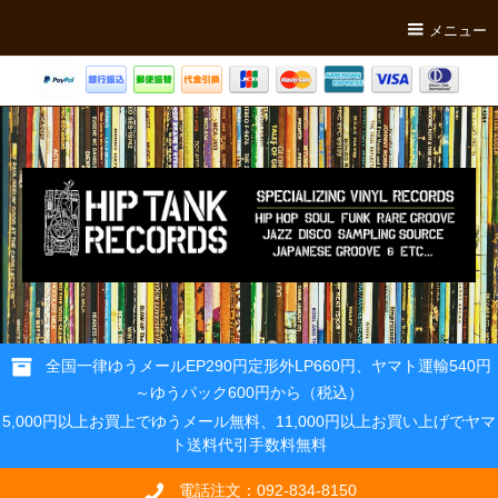
メニュー
全国一律ゆうメールEP290円定形外LP660円、ヤマト運輸540円
～ゆうパック600円から（税込）
5,000円以上お買上でゆうメール無料、11,000円以上お買い上げでヤマ
ト送料代引手数料無料
電話注文：092-834-8150