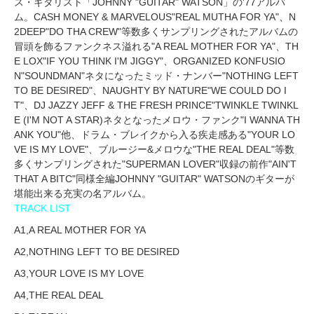
ス・ギタリスト「JOHNNY "GUITAR" WATSON」の'77アルバ
ム。CASH MONEY & MARVELOUS"REAL MUTHA FOR YA"、N
2DEEP"DO THA CREW"等数多くサンプリングされたアルバムの
冒頭を飾るファンクネス溢れる"A REAL MOTHER FOR YA"、TH
E LOX"IF YOU THINK I'M JIGGY"、ORGANIZED KONFUSIO
N"SOUNDMAN"ネタになったミッド・ナンバー"NOTHING LEFT
TO BE DESIRED"、NAUGHTY BY NATURE"WE COULD DO I
T"、DJ JAZZY JEFF & THE FRESH PRINCE"TWINKLE TWINKL
E (I'M NOT A STAR)ネタとなったメロウ・ファンク"I WANNA TH
ANK YOU"他、ドラム・ブレイクから入る疾走感ある"YOUR LO
VE IS MY LOVE"、ブルージー&メロウな"THE REAL DEAL"等数
多くサンプリングされた"SUPERMAN LOVER"収録の前作"AIN'T
THAT A BITC"同様全編JOHNNY "GUITAR" WATSONのギターが
堪能出来る充実の名アルバム。
TRACK LIST
A1,A REAL MOTHER FOR YA
A2,NOTHING LEFT TO BE DESIRED
A3,YOUR LOVE IS MY LOVE
A4,THE REAL DEAL