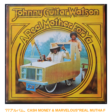
'77アルバム。CASH MONEY & MARVELOUS"REAL MUTHA F