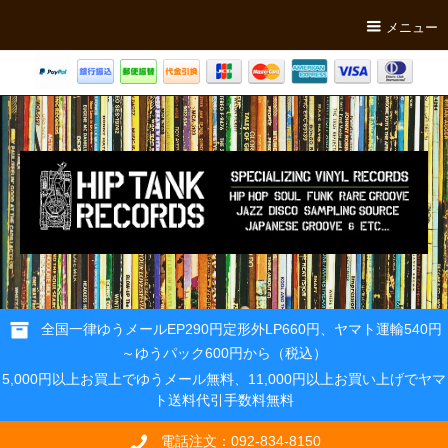
メニュー
全国一律ゆうメールEP290円定形外LP660円、ヤマト運輸540円
～ゆうパック600円から（税込）
5,000円以上お買上でゆうメール無料、11,000円以上お買い上げでヤマ
ト送料代引手数料無料
電話注文：092-834-8150