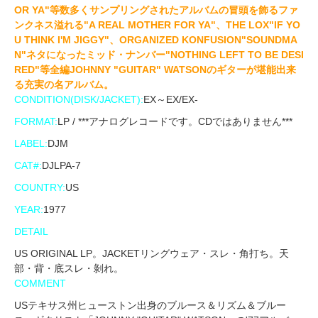
OR YA"等数多くサンプリングされたアルバムの冒頭を飾るファ
ンクネス溢れる"A REAL MOTHER FOR YA"、THE LOX"IF YO
U THINK I'M JIGGY"、ORGANIZED KONFUSION"SOUNDMA
N"ネタになったミッド・ナンバー"NOTHING LEFT TO BE DESI
RED"等全編JOHNNY "GUITAR" WATSONのギターが堪能出来
る充実の名アルバム。
CONDITION(DISK/JACKET):
EX～EX/EX-
FORMAT:
LP / ***アナログレコードです。CDではありません***
LABEL:
DJM
CAT#:
DJLPA-7
COUNTRY:
US
YEAR:
1977
DETAIL
US ORIGINAL LP。JACKETリングウェア・スレ・角打ち。天
部・背・底スレ・剝れ。
COMMENT
USテキサス州ヒューストン出身のブルース＆リズム＆ブルー