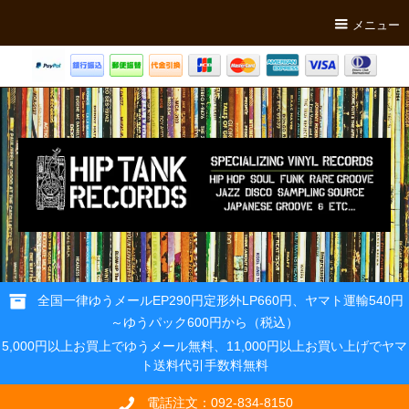
メニュー
全国一律ゆうメールEP290円定形外LP660円、ヤマト運輸540円
～ゆうパック600円から（税込）
5,000円以上お買上でゆうメール無料、11,000円以上お買い上げでヤマ
ト送料代引手数料無料
電話注文：092-834-8150