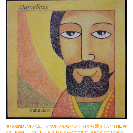
'87の2NDアルバム。ソウルフルなイントロから清々しい"THE W
AY I FEEL"、12"カットされたルーツフルな"BACK TO LOVIN