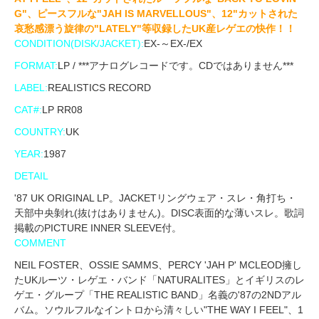
G"、ピースフルな"JAH IS MARVELLOUS"、12"カットされた
哀愁感漂う旋律の"LATELY"等収録したUK産レゲエの快作！！
CONDITION(DISK/JACKET):
EX-～EX-/EX
FORMAT:
LP / ***アナログレコードです。CDではありません***
LABEL:
REALISTICS RECORD
CAT#:
LP RR08
COUNTRY:
UK
YEAR:
1987
DETAIL
'87 UK ORIGINAL LP。JACKETリングウェア・スレ・角打ち・
天部中央剝れ(抜けはありません)。DISC表面的な薄いスレ。歌詞
掲載のPICTURE INNER SLEEVE付。
COMMENT
NEIL FOSTER、OSSIE SAMMS、PERCY 'JAH P' MCLEOD擁し
たUKルーツ・レゲエ・バンド「NATURALITES」とイギリスのレ
ゲエ・グループ「THE REALISTIC BAND」名義の'87の2NDアル
バム。ソウルフルなイントロから清々しい"THE WAY I FEEL"、1