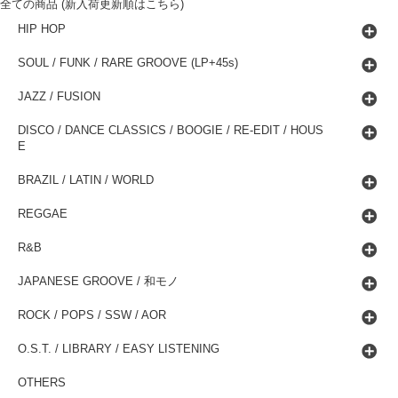
全ての商品 (新入荷更新順はこちら)
HIP HOP
SOUL / FUNK / RARE GROOVE (LP+45s)
JAZZ / FUSION
DISCO / DANCE CLASSICS / BOOGIE / RE-EDIT / HOUS
E
BRAZIL / LATIN / WORLD
REGGAE
R&B
JAPANESE GROOVE / 和モノ
ROCK / POPS / SSW / AOR
O.S.T. / LIBRARY / EASY LISTENING
OTHERS