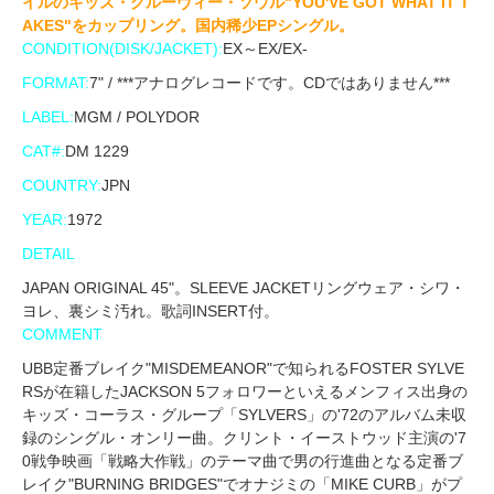
イルのキッズ・グルーヴィー・ソウル"YOU'VE GOT WHAT IT T
AKES"をカップリング。国内稀少EPシングル。
CONDITION(DISK/JACKET):
EX～EX/EX-
FORMAT:
7" / ***アナログレコードです。CDではありません***
LABEL:
MGM / POLYDOR
CAT#:
DM 1229
COUNTRY:
JPN
YEAR:
1972
DETAIL
JAPAN ORIGINAL 45"。SLEEVE JACKETリングウェア・シワ・
ヨレ、裏シミ汚れ。歌詞INSERT付。
COMMENT
UBB定番ブレイク"MISDEMEANOR"で知られるFOSTER SYLVE
RSが在籍したJACKSON 5フォロワーといえるメンフィス出身の
キッズ・コーラス・グループ「SYLVERS」の'72のアルバム未収
録のシングル・オンリー曲。クリント・イーストウッド主演の'7
0戦争映画「戦略大作戦」のテーマ曲で男の行進曲となる定番ブ
レイク"BURNING BRIDGES"でオナジミの「MIKE CURB」がプ