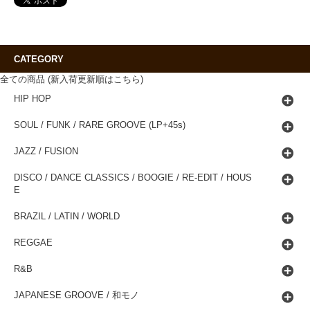
CATEGORY
全ての商品 (新入荷更新順はこちら)
HIP HOP
SOUL / FUNK / RARE GROOVE (LP+45s)
JAZZ / FUSION
DISCO / DANCE CLASSICS / BOOGIE / RE-EDIT / HOUS
E
BRAZIL / LATIN / WORLD
REGGAE
R&B
JAPANESE GROOVE / 和モノ