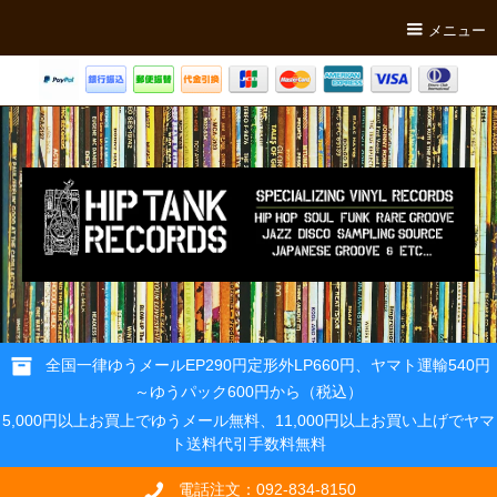
メニュー
全国一律ゆうメールEP290円定形外LP660円、ヤマト運輸540円
～ゆうパック600円から（税込）
5,000円以上お買上でゆうメール無料、11,000円以上お買い上げでヤマ
ト送料代引手数料無料
電話注文：092-834-8150