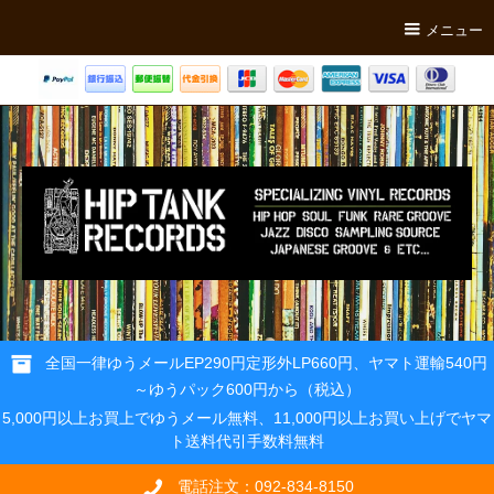
メニュー
全国一律ゆうメールEP290円定形外LP660円、ヤマト運輸540円
～ゆうパック600円から（税込）
5,000円以上お買上でゆうメール無料、11,000円以上お買い上げでヤマ
ト送料代引手数料無料
電話注文：092-834-8150