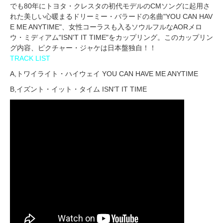
でも80年にトヨタ・クレスタの初代モデルのCMソングに起用さ
れた美しい心暖まるドリーミー・バラードの名曲"YOU CAN HAV
E ME ANYTIME"、女性コーラスも入るソウルフルなAORメロ
ウ・ミディアム"ISN'T IT TIME"をカップリング。このカップリン
グ内容、ピクチャー・ジャケは日本盤独自！！
TRACK LIST
A,トワイライト・ハイウェイ YOU CAN HAVE ME ANYTIME
B,イズント・イット・タイム ISN'T IT TIME