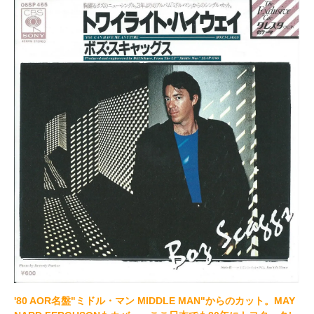
'80 AOR名盤"ミドル・マン MIDDLE MAN"からのカット。MAY