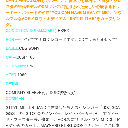
NARD FERGUSONもカバー、ここ日本でも80年にトヨタ・クレ
スタの初代モデルのCMソングに起用された美しい心暖まるドリ
ーミー・バラードの名曲"YOU CAN HAVE ME ANYTIME"、ソウ
ルフルなAORメロウ・ミディアム"ISN'T IT TIME"をカップリン
グ。
CONDITION(DISK/JACKET):
EX/EX
FORMAT:
7" / ***アナログレコードです。CDではありません***
LABEL:
CBS SONY
CAT#:
06SP 465
COUNTRY:
JPN
YEAR:
1980
DETAIL
COMPANY SLEEVE付。DISC状態良好。
COMMENT
STEVE MILLER BANDに在籍した白人男性シンガー「BOZ SCA
GGS」の'80 TOTOのメンバー、レイ・パーカーJR.、デヴィッ
ド・フォスター等が参加したAOR名盤"ミドル・マン MIDDLE M
AN"からのカット。MAYNARD FERGUSONもカバー、ここ日本