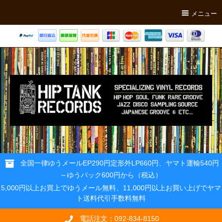
メニュー
全国一律ゆうメールEP290円定形外LP660円、ヤマト運輸540円
～ゆうパック600円から（税込）
5,000円以上お買上でゆうメール無料、11,000円以上お買い上げでヤマ
ト送料代引手数料無料
電話注文：092-834-8150