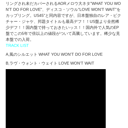
リングされ未だカバーされるAORメロウ大ネタ"WHAT YOU WO
N'T DO FOR LOVE"、ディスコ・ソウル"LOVE WON'T WAIT"を
カップリング。US45"と同内容ですが、日本盤独自のレア・ピク
チャー・ジャケ、邦題タイトルも最高デフ！！US盤より全然稀
少デフ！！国内盤で持っておきたいッス！！国内外で人気のEP
盤でこの5年で倍以上の値段がついて高騰しています。稀少な見
本盤での入荷。
TRACK LIST
A,風のシルエット WHAT YOU WON'T DO FOR LOVE
B,ラヴ・ウォント・ウェイト LOVE WON'T WAIT