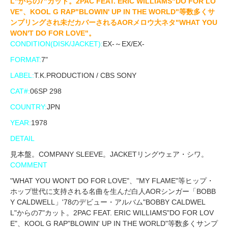
L"からの7"カット。2PAC FEAT. ERIC WILLIAMS"DO FOR LO
VE"、KOOL G RAP"BLOWIN' UP IN THE WORLD"等数多くサ
ンプリングされ未だカバーされるAORメロウ大ネタ"WHAT YOU
WON'T DO FOR LOVE"。
CONDITION(DISK/JACKET):
EX-～EX/EX-
FORMAT:
7"
LABEL:
T.K.PRODUCTION / CBS SONY
CAT#:
06SP 298
COUNTRY:
JPN
YEAR:
1978
DETAIL
見本盤。COMPANY SLEEVE。JACKETリングウェア・シワ。
COMMENT
"WHAT YOU WON'T DO FOR LOVE"、"MY FLAME"等ヒップ・
ホップ世代に支持される名曲を生んだ白人AORシンガー「BOBB
Y CALDWELL」'78のデビュー・アルバム"BOBBY CALDWEL
L"からの7"カット。2PAC FEAT. ERIC WILLIAMS"DO FOR LOV
E"、KOOL G RAP"BLOWIN' UP IN THE WORLD"等数多くサンプ