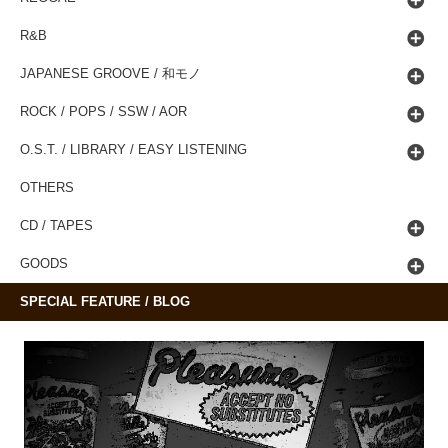
R&B
JAPANESE GROOVE / 和モノ
ROCK / POPS / SSW / AOR
O.S.T. / LIBRARY / EASY LISTENING
OTHERS
CD / TAPES
GOODS
SPECIAL FEATURE / BLOG