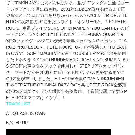
ては"FAKIN JAX"のシングルのみで、後の12"シングルは全てブー
トレッグとして世に出され、2001年にBBEが取りあげるまで正
規音源としては日の目を見なかったアルバム"CENTER OF ATTE
NTION"収録曲の'97に出たホワイト・オンリー12"。PRO PETE
ROCK。定番ブレイクSONS OF CHAMPLIN"YOU CAN FLY"のビ
ートにCAL TJADER"LEYTE (LIVE AT THE FUNKY QUARTER
S)"のヴァイヴ・ネタ使いが光る最早クラシックのトラックにLA
RGE PROFESSOR、PETE ROCK、Q-TIPが客演した"TO EACH
IS OWN"、SOFT MACHINE"SAVE YOURSELF"の後半部を使用
した上ネタをメインにTHUNDER AND LIGHTNING"BUMPIN' BU
S STOP"の声ネタをフックで使用した"STEP UP"をカップリン
グ。ブートながら2001年にBBEが正規アルバム再発するまでこ
の12"盤が重宝しました。HIPHOP黄金期の"MAIN INGREDIEN
T"やDEDA"THE ORIGINAL BABY PA"と共にPETE ROCK全盛期
の90'Sプロダクションが堪能出来る傑作！！音質は悪いですがP
ETE ROCKマニアはドウゾ！！
TRACK LIST
A,TO EACH IS OWN
B,STEP UP