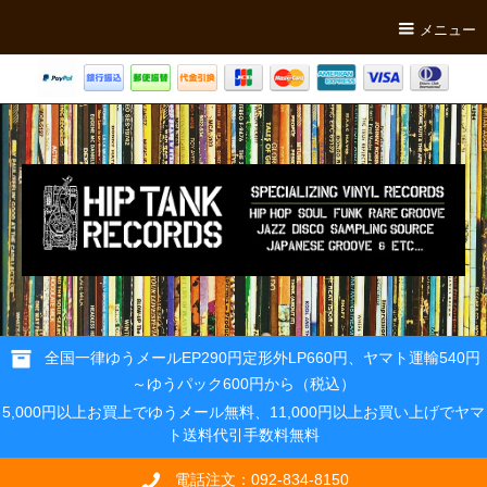
メニュー
全国一律ゆうメールEP290円定形外LP660円、ヤマト運輸540円
～ゆうパック600円から（税込）
5,000円以上お買上でゆうメール無料、11,000円以上お買い上げでヤマ
ト送料代引手数料無料
電話注文：092-834-8150