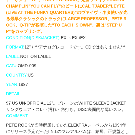
CHAMPLIN"YOU CAN FLY"のビートにCAL TJADER"LEYTE
(LIVE AT THE FUNKY QUARTERS)"のヴァイヴ・ネタ使いが光
る最早クラシックのトラックにLARGE PROFESSOR、PETE R
OCK、Q-TIPが客演した"TO EACH IS OWN"、裏は"STEP U
P"をカップリング。
CONDITION(DISK/JACKET):
EX-～EX-/EX-
FORMAT:
12" / ***アナログレコードです。CDではありません***
LABEL:
NOT ON LABEL
CAT#:
OMD-009
COUNTRY:
US
YEAR:
1997
DETAIL
97 US UN-OFFICIAL 12"。プレーンのWHITE SLEEVE JACKET
リングウェア・スレ・汚れ・角打ち。DISC表面的な薄いスレ。
COMMENT
PETE ROCKが当時所属していたELEKTRAレーベルから1994年
にリリース予定だったI.N.I.のフルアルバムは、結局、正規盤とし