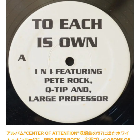
アルバム"CENTER OF ATTENTION"収録曲の'97に出たホワイ
ト・オンリー12"。PRO PETE ROCK。定番ブレイクSONS OF