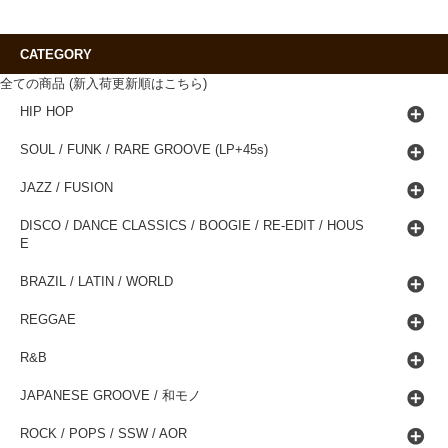
CATEGORY
全ての商品 (新入荷更新順はこちら)
HIP HOP
SOUL / FUNK / RARE GROOVE (LP+45s)
JAZZ / FUSION
DISCO / DANCE CLASSICS / BOOGIE / RE-EDIT / HOUS
E
BRAZIL / LATIN / WORLD
REGGAE
R&B
JAPANESE GROOVE / 和モノ
ROCK / POPS / SSW / AOR