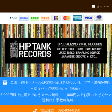
メニュー
全国一律ゆうメールEP290円定形外LP660円、ヤマト運輸540円
～ゆうパック600円から（税込）
5,000円以上お買上でゆうメール無料、11,000円以上お買い上げでヤマ
ト送料代引手数料無料
電話注文：092-834-8150