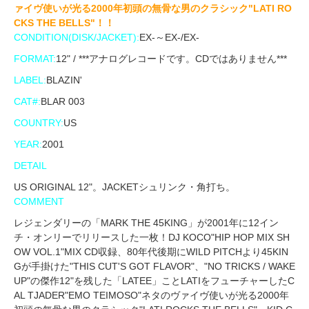
ァイヴ使いが光る2000年初頭の無骨な男のクラシック"LATI RO
CKS THE BELLS"！！
CONDITION(DISK/JACKET):
EX-～EX-/EX-
FORMAT:
12" / ***アナログレコードです。CDではありません***
LABEL:
BLAZIN'
CAT#:
BLAR 003
COUNTRY:
US
YEAR:
2001
DETAIL
US ORIGINAL 12"。JACKETシュリンク・角打ち。
COMMENT
レジェンダリーの「MARK THE 45KING」が2001年に12イン
チ・オンリーでリリースした一枚！DJ KOCO"HIP HOP MIX SH
OW VOL.1"MIX CD収録、80年代後期にWILD PITCHより45KIN
Gが手掛けた"THIS CUT'S GOT FLAVOR"、"NO TRICKS / WAKE
UP"の傑作12"を残した「LATEE」ことLATIをフューチャーしたC
AL TJADER"EMO TEIMOSO"ネタのヴァイヴ使いが光る2000年