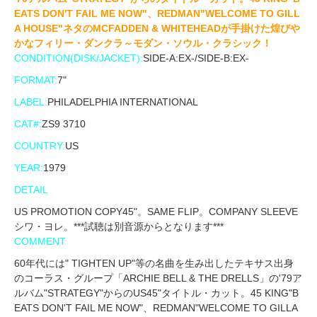
EATS DON'T FAIL ME NOW"、REDMAN"WELCOME TO GILL
A HOUSE"ネタのMCFADDEN & WHITEHEADが手掛けた煌びや
かなフィリー・ダンクラ～モダン・ソウル・クラシック！
CONDITION(DISK/JACKET):
SIDE-A:EX-/SIDE-B:EX-
FORMAT:
7"
LABEL:
PHILADELPHIA INTERNATIONAL
CAT#:
ZS9 3710
COUNTRY:
US
YEAR:
1979
DETAIL
US PROMOTION COPY45"。SAME FLIP。COMPANY SLEEVE
シワ・ヨレ。***試聴は別音源からとなります***
COMMENT
60年代には" TIGHTEN UP"等の名曲を生み出したテキサス出身
のコーラス・グループ「ARCHIE BELL & THE DRELLS」の'79ア
ルバム"STRATEGY"からのUS45"タイトル・カット。45 KING"B
EATS DON'T FAIL ME NOW"、REDMAN"WELCOME TO GILLA