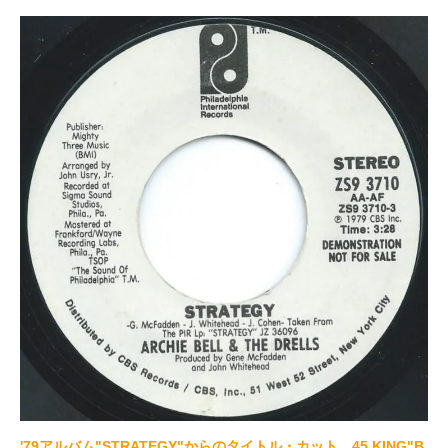
'79アルバム"STRATEGY"からのタイトル・カット。45 KING"B