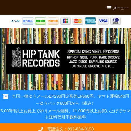
メニュー
全国一律ゆうメールEP290円定形外LP660円、ヤマト運輸540円
～ゆうパック600円から（税込）
5,000円以上お買上でゆうメール無料、11,000円以上お買い上げでヤマ
ト送料代引手数料無料
電話注文：092-834-8150