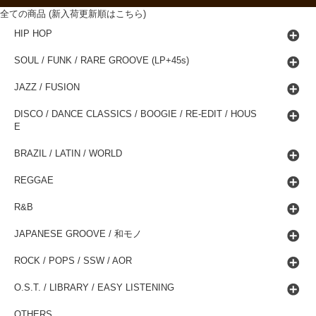
全ての商品 (新入荷更新順はこちら)
HIP HOP
SOUL / FUNK / RARE GROOVE (LP+45s)
JAZZ / FUSION
DISCO / DANCE CLASSICS / BOOGIE / RE-EDIT / HOUS
E
BRAZIL / LATIN / WORLD
REGGAE
R&B
JAPANESE GROOVE / 和モノ
ROCK / POPS / SSW / AOR
O.S.T. / LIBRARY / EASY LISTENING
OTHERS