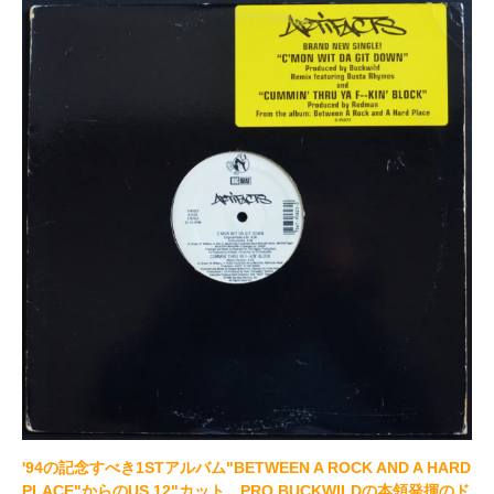
'94の記念すべき1STアルバム"BETWEEN A ROCK AND A HARD
PLACE"からのUS 12"カット。PRO BUCKWILDの本領発揮のド