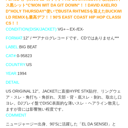
ス黒シット"C'MON WIT DA GIT DOWN"！！DAVID AXELRO
D"HOLY THURSDAY"使いでBUSTA RHTMESを迎えたBUCKWI
LD REMIXも最高デフ！！90'S EAST COAST HIP HOP CLASSI
CS！！
CONDITION(DISK/JACKET):
VG+～EX-/EX-
FORMAT:
12" / ***アナログレコードです。CDではありません***
LABEL:
BIG BEAT
CAT#:
0-95823
COUNTRY:
US
YEAR:
1994
DETAIL
US ORIGINAL 12"。JACKETに直接HYPE STK貼付、リングウェ
ア・スレ・角打ち・角折れ、天部・背・底スレ・剝れ、取出し口
ヨレ。DJプレイ盤でDISC表面的な薄いスレ・ヘアライン散見し
ますが音には影響無い程度です。
COMMENT
ニュージャージー出身、90'Sに活躍した「EL DA SENSEI」と