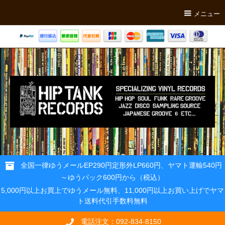
メニュー
全国一律ゆうメールEP290円定形外LP660円、ヤマト運輸540円
～ゆうパック600円から（税込）
5,000円以上お買上でゆうメール無料、11,000円以上お買い上げでヤマ
ト送料代引手数料無料
電話注文：092-834-8150