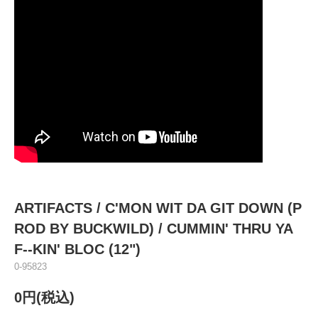
ARTIFACTS / C'MON WIT DA GIT DOWN (P
ROD BY BUCKWILD) / CUMMIN' THRU YA
F--KIN' BLOC (12")
0-95823
0円(税込)