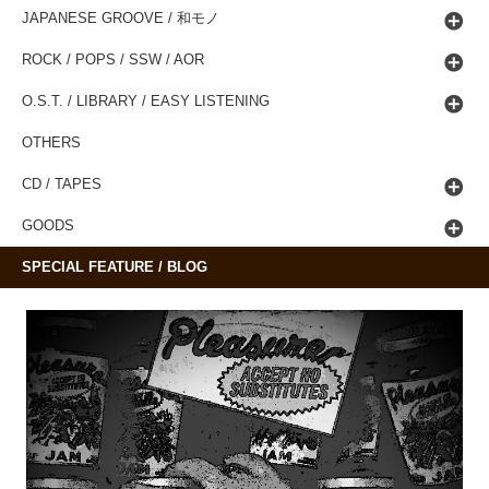
JAPANESE GROOVE / 和モノ
ROCK / POPS / SSW / AOR
O.S.T. / LIBRARY / EASY LISTENING
OTHERS
CD / TAPES
GOODS
SPECIAL FEATURE / BLOG