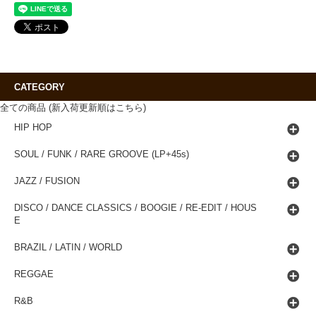
CATEGORY
全ての商品 (新入荷更新順はこちら)
HIP HOP
SOUL / FUNK / RARE GROOVE (LP+45s)
JAZZ / FUSION
DISCO / DANCE CLASSICS / BOOGIE / RE-EDIT / HOUS
E
BRAZIL / LATIN / WORLD
REGGAE
R&B