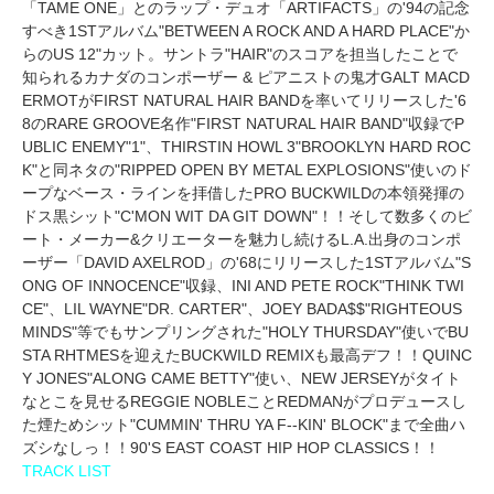
「TAME ONE」とのラップ・デュオ「ARTIFACTS」の'94の記念
すべき1STアルバム"BETWEEN A ROCK AND A HARD PLACE"か
らのUS 12"カット。サントラ"HAIR"のスコアを担当したことで
知られるカナダのコンポーザー & ピアニストの鬼才GALT MACD
ERMOTがFIRST NATURAL HAIR BANDを率いてリリースした'6
8のRARE GROOVE名作"FIRST NATURAL HAIR BAND"収録でP
UBLIC ENEMY"1"、THIRSTIN HOWL 3"BROOKLYN HARD ROC
K"と同ネタの"RIPPED OPEN BY METAL EXPLOSIONS"使いのド
ープなベース・ラインを拝借したPRO BUCKWILDの本領発揮の
ドス黒シット"C'MON WIT DA GIT DOWN"！！そして数多くのビ
ート・メーカー&クリエーターを魅力し続けるL.A.出身のコンポ
ーザー「DAVID AXELROD」の'68にリリースした1STアルバム"S
ONG OF INNOCENCE"収録、INI AND PETE ROCK"THINK TWI
CE"、LIL WAYNE"DR. CARTER"、JOEY BADA$$"RIGHTEOUS
MINDS"等でもサンプリングされた"HOLY THURSDAY"使いでBU
STA RHTMESを迎えたBUCKWILD REMIXも最高デフ！！QUINC
Y JONES"ALONG CAME BETTY"使い、NEW JERSEYがタイト
なとこを見せるREGGIE NOBLEことREDMANがプロデュースし
た煙ためシット"CUMMIN' THRU YA F--KIN' BLOCK"まで全曲ハ
ズシなしっ！！90'S EAST COAST HIP HOP CLASSICS！！
TRACK LIST