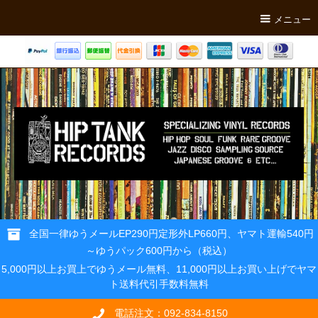
メニュー
全国一律ゆうメールEP290円定形外LP660円、ヤマト運輸540円
～ゆうパック600円から（税込）
5,000円以上お買上でゆうメール無料、11,000円以上お買い上げでヤマ
ト送料代引手数料無料
電話注文：092-834-8150