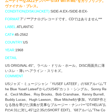
ムーディーなJAZZナンバー"STAY WITH ME"をカップリング。
ヴァイナル・プレス。
CONDITION(DISK/JACKET):
SIDE-A:EX-/SIDE-B:EX-
FORMAT:
7" / ***アナログレコードです。CDではありません***
LABEL:
ATLANTIC
CAT#:
45-2562
COUNTRY:
US
YEAR:
1968
DETAIL
US ORIGINAL 45"。ラベル・ドリル・ホール。DISC両面共に薄
いスレ・薄いヘアライン・スリキズ。
COMMENT
USジャズ・ミュージシャン「YUSEF LATEEF」の'68アルバム"T
he Blue Yusef Lateef"からのUS45"カット・シングル。Sonny Re
d、Cecil McBee、Roy Brooks、Bob Cranshaw、Kenny Burrell、
Buddy Lucas、Hugh Lawson、Blue Mitchellが参加。YUSEF作と
なる熱を帯びた演奏が見事なブルージー・ナンバー"OTHELIA"(L
Pの4:31に対し45"は2:35のSHORT EDIT)、'68アルバム"The Co