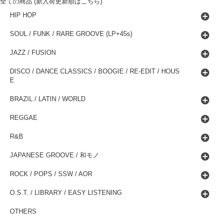
全ての商品 (新入荷更新順はこちら)
HIP HOP
SOUL / FUNK / RARE GROOVE (LP+45s)
JAZZ / FUSION
DISCO / DANCE CLASSICS / BOOGIE / RE-EDIT / HOUS
E
BRAZIL / LATIN / WORLD
REGGAE
R&B
JAPANESE GROOVE / 和モノ
ROCK / POPS / SSW / AOR
O.S.T. / LIBRARY / EASY LISTENING
OTHERS