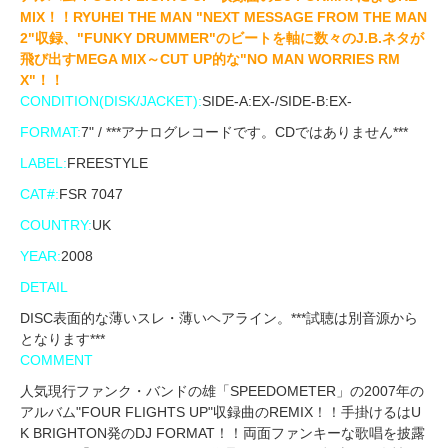
MIX！！RYUHEI THE MAN "NEXT MESSAGE FROM THE MAN
2"収録、"FUNKY DRUMMER"のビートを軸に数々のJ.B.ネタが
飛び出すMEGA MIX～CUT UP的な"NO MAN WORRIES RM
X"！！
CONDITION(DISK/JACKET):
SIDE-A:EX-/SIDE-B:EX-
FORMAT:
7" / ***アナログレコードです。CDではありません***
LABEL:
FREESTYLE
CAT#:
FSR 7047
COUNTRY:
UK
YEAR:
2008
DETAIL
DISC表面的な薄いスレ・薄いヘアライン。***試聴は別音源から
となります***
COMMENT
人気現行ファンク・バンドの雄「SPEEDOMETER」の2007年の
アルバム"FOUR FLIGHTS UP"収録曲のREMIX！！手掛けるはU
K BRIGHTON発のDJ FORMAT！！両面ファンキーな歌唱を披露