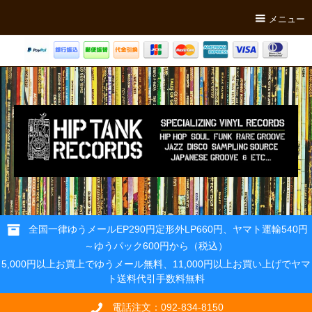
メニュー
全国一律ゆうメールEP290円定形外LP660円、ヤマト運輸540円
～ゆうパック600円から（税込）
5,000円以上お買上でゆうメール無料、11,000円以上お買い上げでヤマ
ト送料代引手数料無料
電話注文：092-834-8150