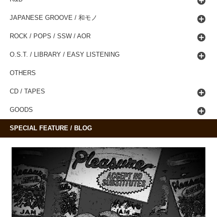
JAPANESE GROOVE / 和モノ
ROCK / POPS / SSW / AOR
O.S.T. / LIBRARY / EASY LISTENING
OTHERS
CD / TAPES
GOODS
SPECIAL FEATURE / BLOG