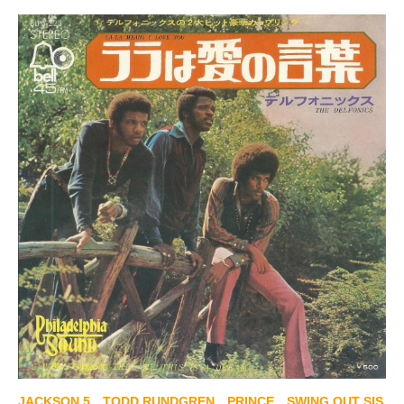
JACKSON 5、TODD RUNDGREN、PRINCE、SWING OUT SIS