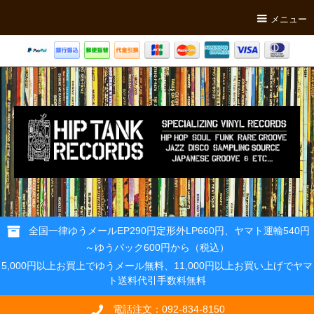
メニュー
全国一律ゆうメールEP290円定形外LP660円、ヤマト運輸540円
～ゆうパック600円から（税込）
5,000円以上お買上でゆうメール無料、11,000円以上お買い上げでヤマ
ト送料代引手数料無料
電話注文：092-834-8150