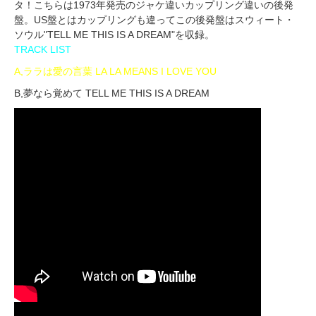
タ！こちらは1973年発売のジャケ違いカップリング違いの後発
盤。US盤とはカップリングも違ってこの後発盤はスウィート・
ソウル"TELL ME THIS IS A DREAM"を収録。
TRACK LIST
A,ララは愛の言葉 LA LA MEANS I LOVE YOU
B,夢なら覚めて TELL ME THIS IS A DREAM