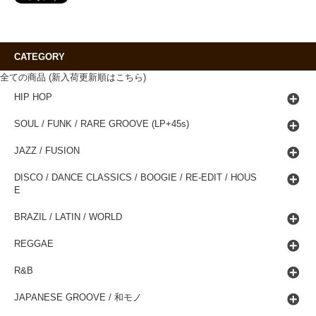
CATEGORY
全ての商品 (新入荷更新順はこちら)
HIP HOP
SOUL / FUNK / RARE GROOVE (LP+45s)
JAZZ / FUSION
DISCO / DANCE CLASSICS / BOOGIE / RE-EDIT / HOUS
E
BRAZIL / LATIN / WORLD
REGGAE
R&B
JAPANESE GROOVE / 和モノ