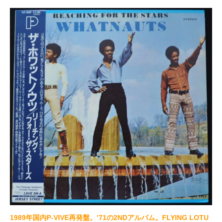
1989年国内P-VIVE再発盤。’71の2NDアルバム。FLYING LOTU