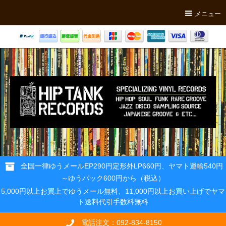
メニュー
全国一律ゆうメールEP290円定形外LP660円、ヤマト運輸540円
～ゆうパック600円から（税込）
5,000円以上お買上でゆうメール無料、11,000円以上お買い上げでヤマ
ト送料代引手数料無料
電話注文：092-834-8150