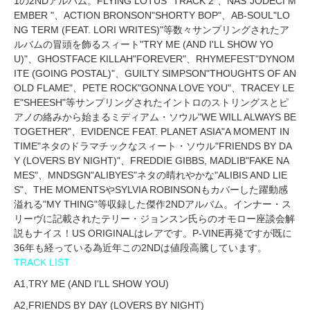
1の2NDアルバム。FLYING LOTUS "TRACK 2"、NAS"JODECI M
EMBER "、ACTION BRONSON"SHORTY BOP"、AB-SOUL"LO
NG TERM (FEAT. LORI WRITES)"等数々サンプリングされたア
ルバムの冒頭を飾るスィート"TRY ME (AND I'LL SHOW YO
U)"、GHOSTFACE KILLAH"FOREVER"、RHYMEFEST"DYNOM
ITE (GOING POSTAL)"、GUILTY SIMPSON"THOUGHTS OF AN
OLD FLAME"、PETE ROCK"GONNA LOVE YOU"、TRACEY LE
E"SHEESH"等サンプリングされたイントロのストリングスとピ
アノの絡みから始まるミディアム・ソウル"WE WILL ALWAYS BE
TOGETHER"、EVIDENCE FEAT. PLANET ASIA"A MOMENT IN
TIME"ネタのドラマチックなスィート・ソウル"FRIENDS BY DA
Y (LOVERS BY NIGHT)"、FREDDIE GIBBS, MADLIB"FAKE NA
MES"、MNDSGN"ALIBYES"ネタの晴れやかな"ALIBIS AND LIE
S"、THE MOMENTSやSYLVIA ROBINSONもカバーした躍動感
溢れる"MY THING"等収録した傑作2NDアルバム。インナー・ス
リーヴに記載されたテリー・ジョンスン氏らのオモロー座談会解
説もナイス！US ORIGINALはレアです。P-VINE再発ですが既に
36年も経っている為近年この2NDは値段高騰しています。
TRACK LIST
A1,TRY ME (AND I'LL SHOW YOU)
A2,FRIENDS BY DAY (LOVERS BY NIGHT)