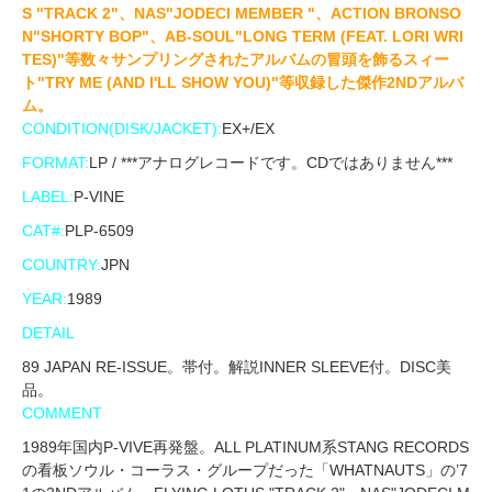
S "TRACK 2"、NAS"JODECI MEMBER "、ACTION BRONSO
N"SHORTY BOP"、AB-SOUL"LONG TERM (FEAT. LORI WRI
TES)"等数々サンプリングされたアルバムの冒頭を飾るスィー
ト"TRY ME (AND I'LL SHOW YOU)"等収録した傑作2NDアルバ
ム。
CONDITION(DISK/JACKET):
EX+/EX
FORMAT:
LP / ***アナログレコードです。CDではありません***
LABEL:
P-VINE
CAT#:
PLP-6509
COUNTRY:
JPN
YEAR:
1989
DETAIL
89 JAPAN RE-ISSUE。帯付。解説INNER SLEEVE付。DISC美
品。
COMMENT
1989年国内P-VIVE再発盤。ALL PLATINUM系STANG RECORDS
の看板ソウル・コーラス・グループだった「WHATNAUTS」の’7