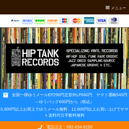
メニュー
全国一律ゆうメールEP290円定形外LP660円、ヤマト運輸540円
～ゆうパック600円から（税込）
5,000円以上お買上でゆうメール無料、11,000円以上お買い上げでヤマ
ト送料代引手数料無料
電話注文：092-834-8150