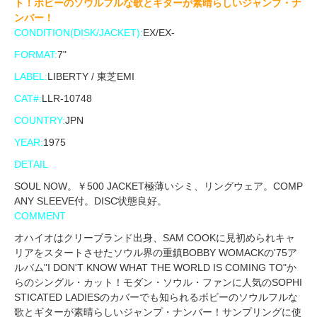
ト！ボビーのソウルフルな歌とギターが素晴らしいジャンプ・ナ
ンバー！
CONDITION(DISK/JACKET):
EX/EX-
FORMAT:
7"
LABEL:
LIBERTY / 東芝EMI
CAT#:
LLR-10748
COUNTRY:
JPN
YEAR:
1975
DETAIL
SOUL NOW。￥500 JACKET極薄いシミ、リングウェア。COMP
ANY SLEEVE付。DISC状態良好。
COMMENT
オハイオはクリーブランド出身、SAM COOKに見初められキャ
リアをスタートさせたソウル界の重鎮BOBBY WOMACKの'75ア
ルバム"I DON'T KNOW WHAT THE WORLD IS COMING TO"か
らのシングル・カット！モダン・ソウル・ファンに人気のSOPHI
STICATED LADIESのカバーでも知られるボビーのソウルフルな
歌とギターが素晴らしいジャンプ・ナンバー！サンプリングに使