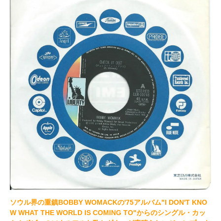
ソウル界の重鎮BOBBY WOMACKの'75アルバム"I DON'T KNO
W WHAT THE WORLD IS COMING TO"からのシングル・カッ