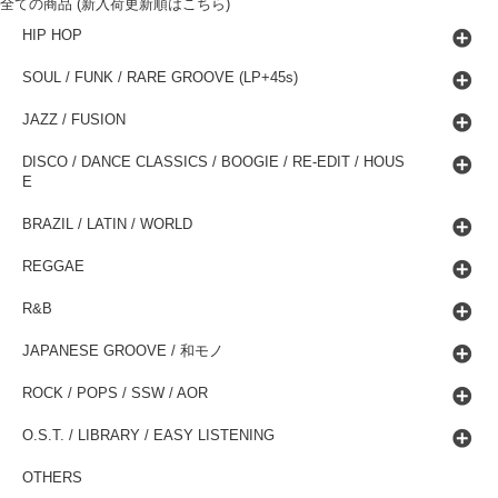
全ての商品 (新入荷更新順はこちら)
HIP HOP
SOUL / FUNK / RARE GROOVE (LP+45s)
JAZZ / FUSION
DISCO / DANCE CLASSICS / BOOGIE / RE-EDIT / HOUS
E
BRAZIL / LATIN / WORLD
REGGAE
R&B
JAPANESE GROOVE / 和モノ
ROCK / POPS / SSW / AOR
O.S.T. / LIBRARY / EASY LISTENING
OTHERS