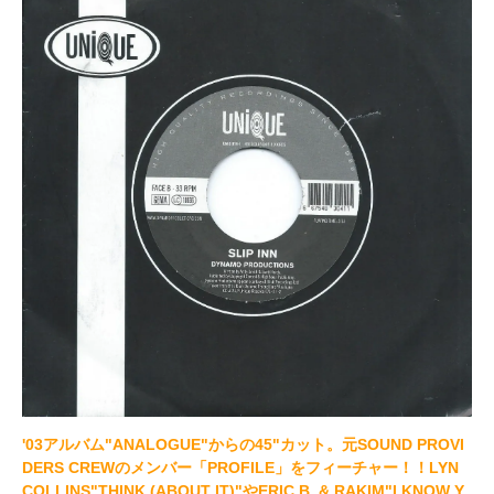
'03アルバム"ANALOGUE"からの45"カット。元SOUND PROVI
DERS CREWのメンバー「PROFILE」をフィーチャー！！LYN
COLLINS"THINK (ABOUT IT)"やERIC B. & RAKIM"I KNOW Y