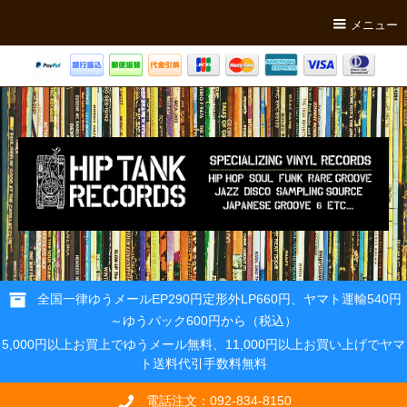
メニュー
全国一律ゆうメールEP290円定形外LP660円、ヤマト運輸540円
～ゆうパック600円から（税込）
5,000円以上お買上でゆうメール無料、11,000円以上お買い上げでヤマ
ト送料代引手数料無料
電話注文：092-834-8150